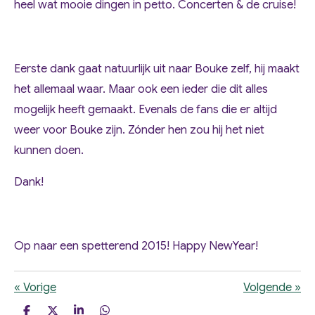
heel wat mooie dingen in petto. Concerten & de cruise!
Eerste dank gaat natuurlijk uit naar Bouke zelf, hij maakt
het allemaal waar. Maar ook een ieder die dit alles
mogelijk heeft gemaakt. Evenals de fans die er altijd
weer voor Bouke zijn. Zónder hen zou hij het niet
kunnen doen.
Dank!
Op naar een spetterend 2015! Happy NewYear!
«
Vorige
Volgende
»
D
D
S
D