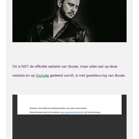
o
r
e
k
a
m
Dit is NIET de officiële website van Bouke, maar alles wat op deze
web
site
en op
Youtube
gedeeld wordt, is met goedkeuring van Bouke.