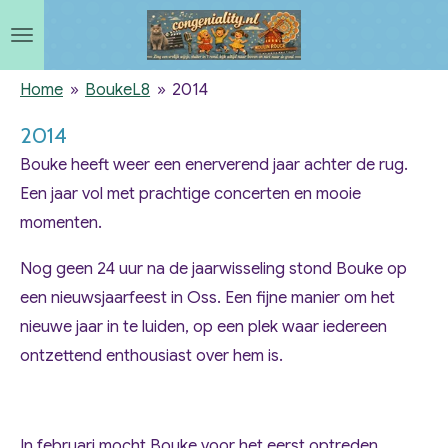
Ga
direct
naar
Home
»
BoukeL8
»
2014
de
2014
hoofdinhoud
Bouke heeft weer een enerverend jaar achter de rug.
Een jaar vol met prachtige concerten en mooie
momenten.
Nog geen 24 uur na de jaarwisseling stond Bouke op
een nieuwsjaarfeest in Oss. Een fijne manier om het
nieuwe jaar in te luiden, op een plek waar iedereen
ontzettend enthousiast over hem is.
In februari mocht Bouke voor het eerst optreden