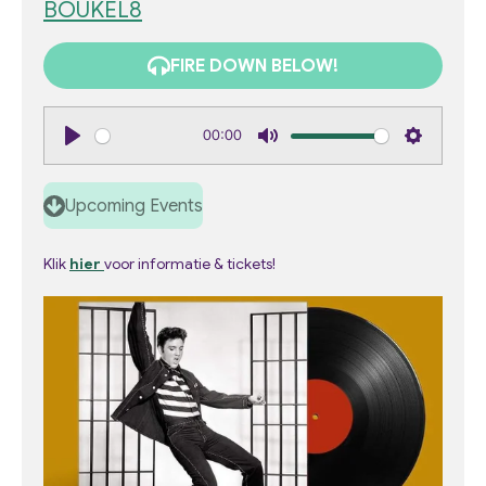
BOUKEL8
FIRE DOWN BELOW!
00:00
P
M
S
l
u
e
Upcoming Events
a
t
t
y
e
t
Klik
hier
voor informatie & tickets!
i
n
g
s