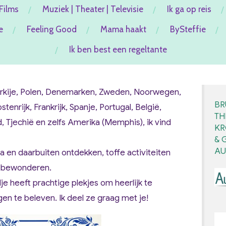
Films
Muziek | Theater | Televisie
Ik ga op reis
e
Feeling Good
Mama haakt
BySteffie
Ik ben best een regeltante
 Turkije, Polen, Denemarken, Zweden, Noorwegen,
BR
tenrijk, Frankrijk, Spanje, Portugal, België,
TH
, Tjechië en zelfs Amerika (Memphis), ik vind
KR
& 
AU
 en daarbuiten ontdekken, toffe activiteiten
s bewonderen.
je heeft prachtige plekjes om heerlijk te
gen te beleven. Ik deel ze graag met je!