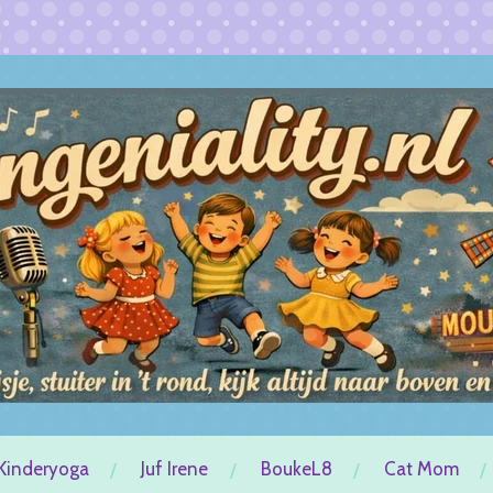
Kinderyoga
Juf Irene
BoukeL8
Cat Mom