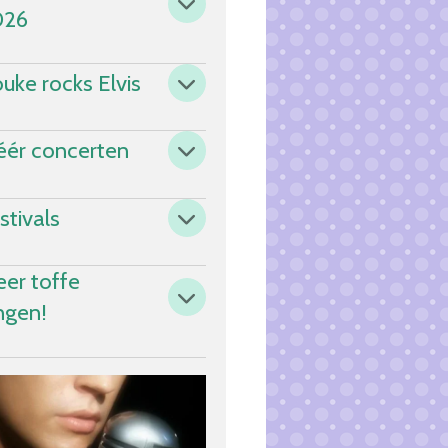
026
uke rocks Elvis
ér concerten
stivals
er toffe
ngen!