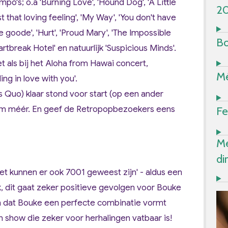
mpo's; o.a
'Burning Love', 'Hound Dog', 'A Little
2
t that loving feeling', 'My Way', 'You don't have
e goode', 'Hurt', 'Proud Mary', 'The Impossible
Bo
artbreak Hotel'
en natuurlijk '
Suspicious Minds
'.
 als bij het Aloha from Hawai concert,
Mé
lling in love with you
'.
s Quo) klaar stond voor start (op een ander
Fe
om méér. En geef de Retropopbezoekers eens
Me
di
t kunnen er ook 7001 geweest zijn' - aldus een
, dit gaat zeker positieve gevolgen voor Bouke
jn dat Bouke een perfecte combinatie vormt
 show die zeker voor herhalingen vatbaar is!