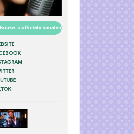
Bouke´s officiele kanalen
BSITE
ACEBOOK
STAGRAM
ITTER
UTUBE
KTOK