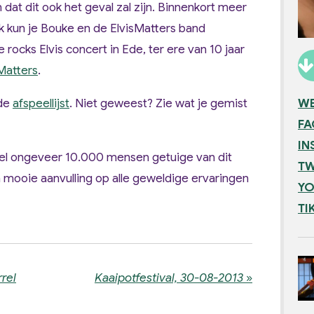
dat dit ook het geval zal zijn. Binnenkort meer
ijk kun je Bouke en de ElvisMatters band
rocks Elvis concert in Ede, ter ere van 10 jaar
Matters
.
WE
de
afspeellijst
. Niet geweest? Zie wat je gemist
F
IN
 wel ongeveer 10.000 mensen getuige van dit
TW
 mooie aanvulling op alle geweldige ervaringen
YO
TI
rel
Kaaipotfestival, 30-08-2013
»