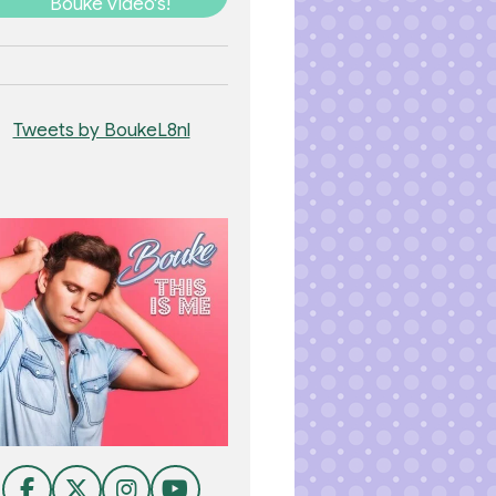
Bouke video's!
Tweets by BoukeL8nl