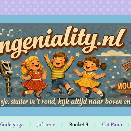
Kinderyoga
Juf Irene
BoukeL8
Cat Mom