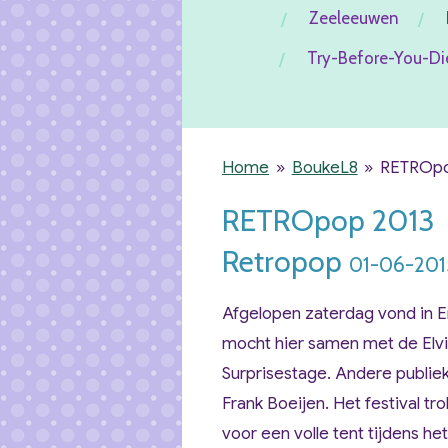
Zeeleeuwen
Try-Before-You-Di
Home
»
BoukeL8
»
RETROpo
RETROpop 2013
Retropop
01-06-201
Afgelopen zaterdag vond in E
mocht hier samen met de Elv
Surprisestage. Andere publie
Frank Boeijen. Het festival tr
voor een volle tent tijdens h