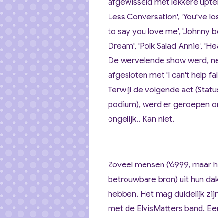
afgewisseld met lekkere upte
Less Conversation', 'You've los
to say you love me', 'Johnny b
Dream', 'Polk Salad Annie', 'He
De wervelende show werd, net
afgesloten met
'I can't help fa
Terwijl de volgende act (Statu
podium), werd er geroepen 
ongelijk.. Kan niet.
Zoveel mensen ('6999, maar he
betrouwbare bron) uit hun dak
hebben.
Het mag duidelijk zi
met de ElvisMatters band. Een