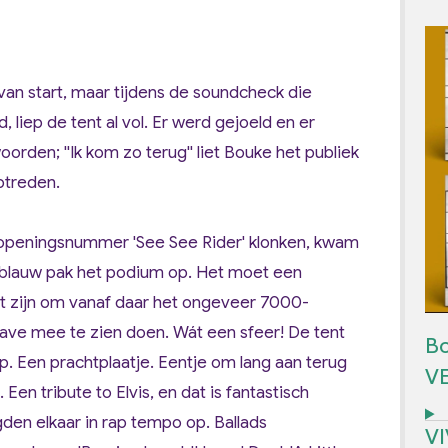
an start, maar tijdens de soundcheck die
 liep de tent al vol. Er werd gejoeld en er
woorden;
''Ik kom zo terug''
liet Bouke het publiek
ptreden.
n openingsnummer '
See See Rider
' klonken, kwam
 blauw pak het podium op. Het moet een
 zijn om vanaf daar het ongeveer 7000-
gave mee te zien doen. Wát een sfeer! De tent
Bo
op. Een prachtplaatje. Eentje om lang aan terug
V
Een tribute to Elvis, en dat is fantastisch
lgden elkaar in rap tempo op. Ballads
V