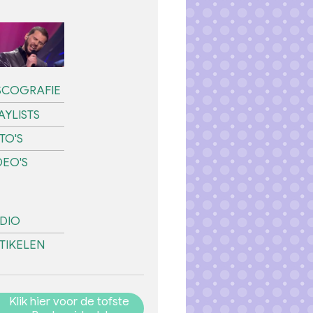
SCOGRAFIE
AYLISTS
TO'S
DEO'S
DIO
TIKELEN
Klik hier voor de tofste