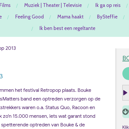
Films
Muziek | Theater | Televisie
Ik ga op reis
e
Feeling Good
Mama haakt
BySteffie
Ik ben best een regeltante
p 2013
B
3
mmen het festival Retropop plaats. Bouke
isMatters band een optreden verzorgen op de
P
l
kstrekkers waren o.a. Status Quo, Racoon en
a
ok zo'n 15.000 mensen, iets wat garant stond
y
et spetterende optreden van Bouke & de
Kli