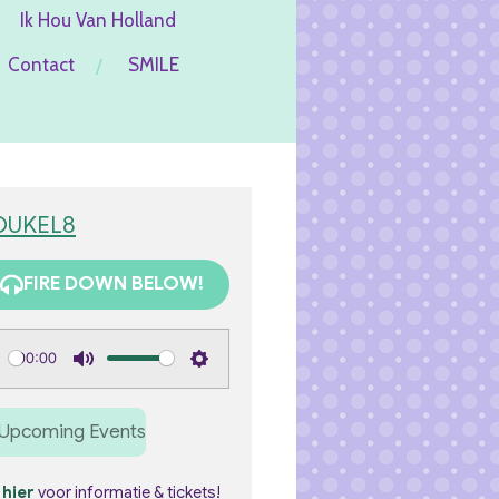
Ik Hou Van Holland
Contact
SMILE
OUKEL8
FIRE DOWN BELOW!
00:00
M
S
u
e
Upcoming Events
t
t
e
t
k
hier
voor informatie & tickets!