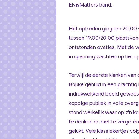
ElvisMatters band.
Het optreden ging om 20.00 v
tussen 19.00/20.00 plaatsvond,
ontstonden ovaties. Met de 
in spanning wachten op het o
Terwijl de eerste klanken va
Bouke gehuld in een prachtig
indrukwekkend beeld geweest
koppige publiek in volle over
stond werkelijk waar op z'n k
te denken en niet te vergeten. 
gelukt. Vele klassiekertjes vo