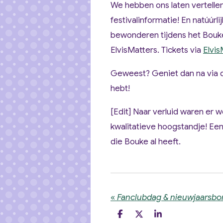
We hebben ons laten vertellen 
festivalinformatie! En natúúrl
bewonderen tijdens het Bouke 
ElvisMatters. Tickets via
Elvis
Geweest? Geniet dan na via 
hebt!
[Edit] Naar verluid waren er
kwalitatieve hoogstandje! Een
die Bouke al heeft.
«
Fanclubdag & nieuwjaarsbor
D
D
S