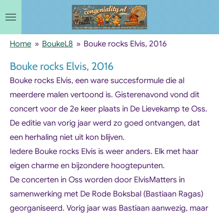
Ga
direct
naar
Home
»
BoukeL8
»
Bouke rocks Elvis, 2016
de
Bouke rocks Elvis, 2016
hoofdinhoud
Bouke rocks Elvis
, een ware succesformule die al
meerdere malen vertoond is. Gisterenavond vond dit
concert voor de 2e keer plaats in De Lievekamp te Oss.
De editie van vorig jaar werd zo goed ontvangen, dat
een herhaling niet uit kon blijven.
Iedere Bouke rocks Elvis is weer anders. Elk met haar
eigen charme en bijzondere hoogtepunten.
De concerten in Oss worden door ElvisMatters in
samenwerking met De Rode Boksbal (Bastiaan Ragas)
georganiseerd. Vorig jaar was Bastiaan aanwezig, maar