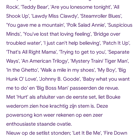
Rock', 'Teddy Bear', 'Are you lonesome tonight', 'All
Shook Up', 'Lawdy Miss Clawdy', 'Steamroller Blues',
'You gave me a mountain', 'Polk Salad Annie', 'Suspicious
Minds', 'You've lost that loving feeling', 'Bridge over
troubled water', 'I just can't help believing', 'Patch It Up',
'That's All Right Mama', 'Trying to get to you', 'Separate
Ways', 'An American Trilogy', 'Mystery Train/ Tiger Man',
'In the Ghetto', 'Walk a mile in my shoes', 'My Boy', 'Big
Hunk O' Love', 'Johnny B. Goode', 'Baby what you want
me to do'
en
'Big Boss Man'
passeerden de revue.
Met 'Hurt' als afsluiter van de eerste set, liet Bouke
wederom zien hoe krachtig zijn stem is. Deze
powersong kon weer rekenen op een zeer
enthousiaste staande ovatie.
Nieuw op de setlist stonden; 'Let It Be Me', 'Fire Down