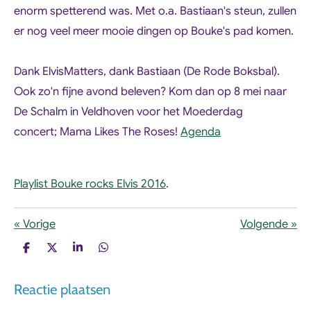
enorm spetterend was. Met o.a. Bastiaan's steun, zullen
er nog veel meer mooie dingen op Bouke's pad komen.
Dank ElvisMatters, dank Bastiaan (De Rode Boksbal).
Ook zo'n fijne avond beleven? Kom dan op 8 mei naar
De Schalm in Veldhoven voor het Moederdag
concert;
Mama Likes The Roses
!
Agenda
Playlist Bouke rocks Elvis 2016
.
«
Vorige
Volgende
»
D
D
S
D
e
e
h
e
l
e
a
l
Reactie plaatsen
e
l
r
e
n
e
n