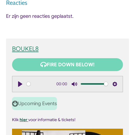
Reacties
Er zijn geen reacties geplaatst.
BOUKEL8
FIRE DOWN BELOW!
00:00
P
M
S
l
u
e
Upcoming Events
a
t
t
y
e
t
Klik
hier
voor informatie & tickets!
i
n