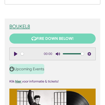
BOUKEL8
FIRE DOWN BELOW!
00:00
P
M
S
l
u
e
Upcoming Events
a
t
t
y
e
t
Klik
hier
voor informatie & tickets!
i
n
g
s