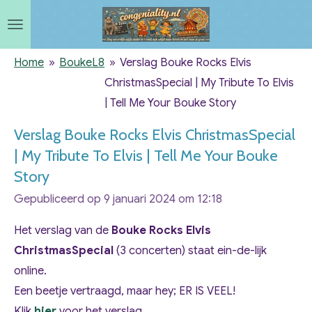
Ga
direct
naar
Home
»
BoukeL8
»
Verslag Bouke Rocks Elvis
de
ChristmasSpecial | My Tribute To Elvis
hoofdinhoud
| Tell Me Your Bouke Story
Verslag Bouke Rocks Elvis ChristmasSpecial
| My Tribute To Elvis | Tell Me Your Bouke
Story
Gepubliceerd op 9 januari 2024 om 12:18
Het verslag van de
Bouke Rocks Elvis
ChristmasSpecial
(3 concerten) staat ein-de-lijk
online.
Een beetje vertraagd, maar hey; ER IS VEEL!
Klik
hier
voor het verslag.