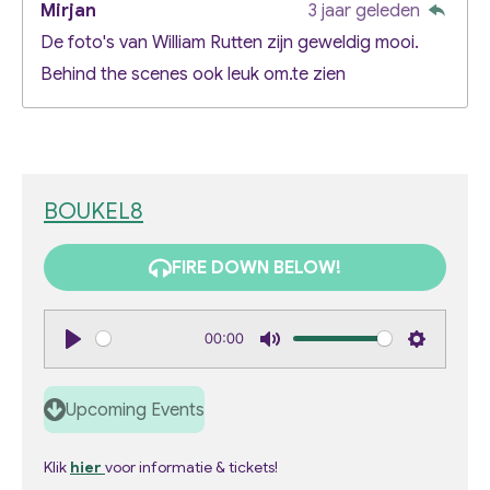
Mirjan
3 jaar geleden
De foto's van William Rutten zijn geweldig mooi.
Behind the scenes ook leuk om.te zien
BOUKEL8
FIRE DOWN BELOW!
00:00
P
M
S
l
u
e
Upcoming Events
a
t
t
y
e
t
Klik
hier
voor informatie & tickets!
i