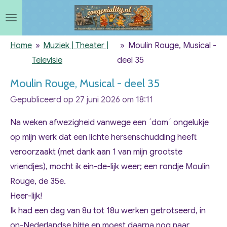
Ga
direct
naar
Home
»
Muziek | Theater |
»
Moulin Rouge, Musical -
de
Televisie
deel 35
hoofdinhoud
Moulin Rouge, Musical - deel 35
Gepubliceerd op 27 juni 2026 om 18:11
Na weken afwezigheid vanwege een ´dom´ ongelukje
op mijn werk dat een lichte hersenschudding heeft
veroorzaakt (met dank aan 1 van mijn grootste
vriendjes), mocht ik ein-de-lijk weer; een rondje Moulin
Rouge, de 35e.
Heer-lijk!
Ik had een dag van 8u tot 18u werken getrotseerd, in
on-Nederlandse hitte en moest daarna nog naar