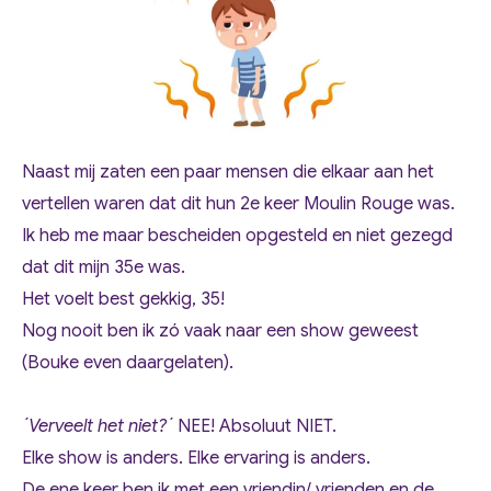
Naast mij zaten een paar mensen die elkaar aan het
vertellen waren dat dit hun 2e keer Moulin Rouge was.
Ik heb me maar bescheiden opgesteld en niet gezegd
dat dit mijn 35e was.
Het voelt best gekkig, 35!
Nog nooit ben ik zó vaak naar een show geweest
(Bouke even daargelaten).
´Verveelt het niet?´
NEE! Absoluut NIET.
Elke show is anders. Elke ervaring is anders.
De ene keer ben ik met een vriendin/ vrienden en de