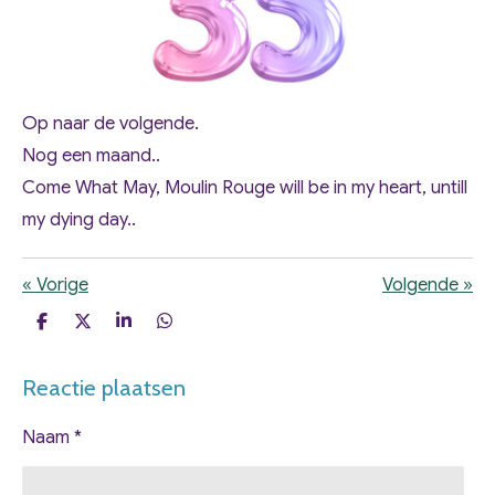
Op naar de volgende.
Nog een maand..
Come What May, Moulin Rouge will be in my heart, untill
my dying day..
«
Vorige
Volgende
»
D
D
S
D
e
e
h
e
l
e
a
l
Reactie plaatsen
e
l
r
e
n
e
n
Naam *