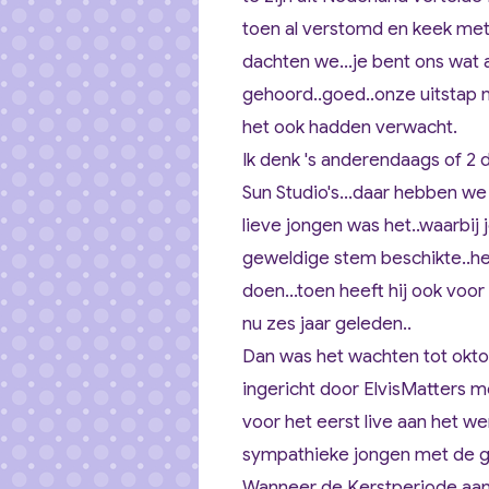
toen al verstomd en keek met
dachten we...je bent ons wat 
gehoord..goed..onze uitstap 
het ook hadden verwacht.
Ik denk 's anderendaags of 2 
Sun Studio's...daar hebben w
lieve jongen was het..waarbij j
geweldige stem beschikte..h
doen...toen heeft hij ook voo
nu zes jaar geleden..
Dan was het wachten tot okt
ingericht door ElvisMatters 
voor het eerst live aan het w
sympathieke jongen met de 
Wanneer de Kerstperiode aanbr