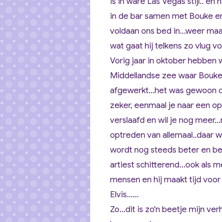
is in ware Las Vegas stijl.. e
in de bar samen met Bouke e
voldaan ons bed in...weer ma
wat gaat hij telkens zo vlug voo
Vorig jaar in oktober hebben
Middellandse zee waar Bouke
afgewerkt...het was gewoon de
zeker, eenmaal je naar een o
verslaafd en wil je nog meer...
optreden van allemaal..daar wi
wordt nog steeds beter en beter
artiest schitterend...ook als
mensen en hij maakt tijd voor
Elvis......
Zo...dit is zo'n beetje mijn ver