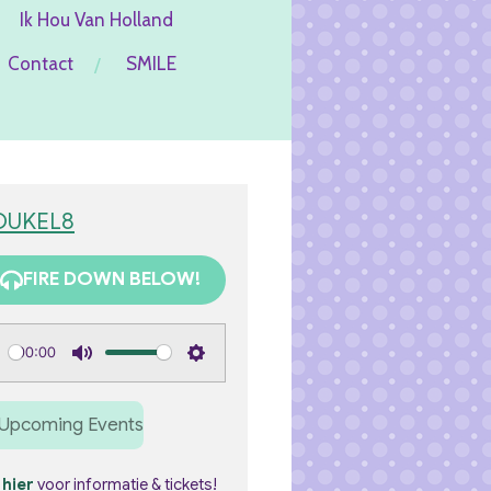
Ik Hou Van Holland
Contact
SMILE
OUKEL8
FIRE DOWN BELOW!
00:00
M
S
u
e
Upcoming Events
t
t
e
t
k
hier
voor informatie & tickets!