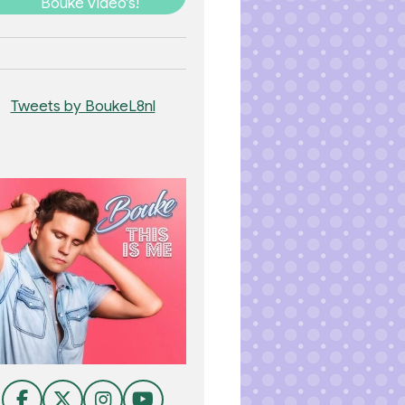
Bouke video's!
Tweets by BoukeL8nl