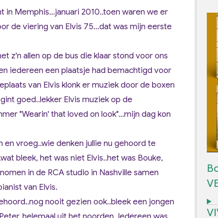
t in Memphis...januari 2010..toen waren we er
r de viering van Elvis 75...dat was mijn eerste
 z'n allen op de bus die klaar stond voor ons
toen iedereen een plaatsje had bemachtigd voor
teplaats van Elvis klonk er muziek door de boxen
begint goed..lekker Elvis muziek op de
mer "Wearin' that loved on look"...mijn dag kon
en vroeg..wie denken jullie nu gehoord te
k..wat bleek, het was niet Elvis..het was Bouke,
Bo
nomen in de RCA studio in Nashville samen
V
ianist van Elvis.
ehoord..nog nooit gezien ook..bleek een jongen
V
 Peter..helemaal uit het noorden. Iedereen was