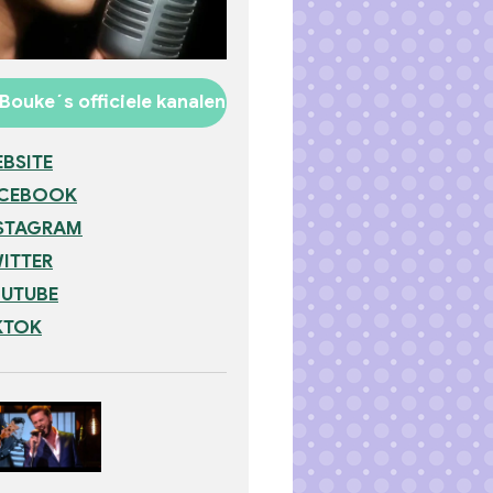
Bouke´s officiele kanalen
BSITE
ACEBOOK
STAGRAM
ITTER
UTUBE
KTOK