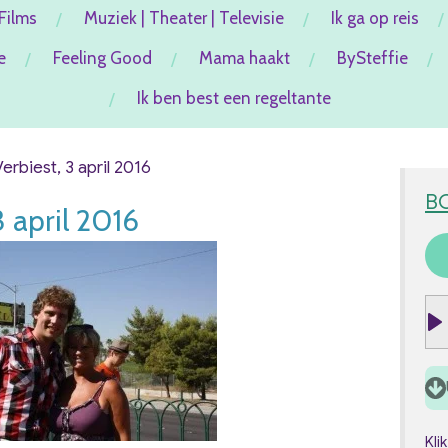
Films
Muziek | Theater | Televisie
Ik ga op reis
e
Feeling Good
Mama haakt
BySteffie
Ik ben best een regeltante
Verbiest, 3 april 2016
B
3 april 2016
P
l
a
y
Kli