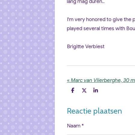
lang mag duren..
I'm very honored to give the 
played several times with Bouk
Brigitte Verbiest
«
D
D
S
e
e
h
l
e
a
e
l
r
Reactie plaatsen
n
e
Naam *