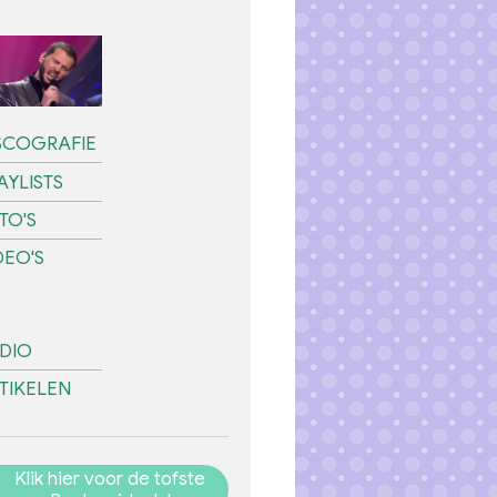
SCOGRAFIE
AYLISTS
TO'S
DEO'S
DIO
TIKELEN
Klik hier voor de tofste