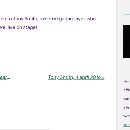
pen to Tony Smith, talented guitarplayer who
e, live on stage!
Marc van Vlierberghe, 30 maart 2016
Tony Smith, 4 april 2016
»
Dit 
off
van
all
we
You