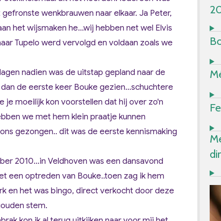
2
 gefronste wenkbrauwen naar elkaar. Ja Peter,
aan het wijsmaken he...wij hebben net wel Elvis
Bo
naar Tupelo werd vervolgd en voldaan zoals we
dagen nadien was de uitstap gepland naar de
Mé
e dan de eerste keer Bouke gezien...schuchtere
e je moeilijk kon voorstellen dat hij over zo'n
Fe
ebben we met hem klein praatje kunnen
r ons gezongen.. dit was de eerste kennismaking
Me
di
ober 2010...in Veldhoven was een dansavond
met een optreden van Bouke..toen zag ik hem
erk en het was bingo, direct verkocht door deze
gouden stem.
ak kon ik al terug uitkijken naar voor mij het