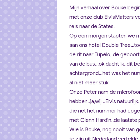
Mijn verhaal over Bouke begin
met onze club ElvisMatters voo
reis naar de States.
Op een morgen stapten we met
aan ons hotel Double Tree...
de rit naar Tupelo, de geboor
van de bus...ok dacht ik..dit 
achtergrond...het was het num
al niet meer stuk.
Onze Peter nam de microfoon 
hebben..ja,wij ..Elvis natuurlij
die net het nummer had opge
met Glenn Hardin..de laatste p
Wie is Bouke, nog nooit van g
te zijn uit Nederland vertelde