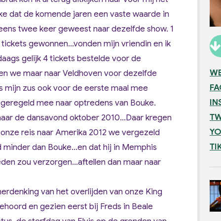
ke dat de komende jaren een vaste waarde in
 eens twee keer geweest naar dezelfde show. 1
 tickets gewonnen...vonden mijn vriendin en ik
aags gelijk 4 tickets bestelde voor de
WE
gen we maar naar Veldhoven voor dezelfde
F
is mijn zus ook voor de eerste maal mee
IN
e geregeld mee naar optredens van Bouke.
TW
naar de dansavond oktober 2010...Daar kregen
YO
 onze reis naar Amerika 2012 we vergezeld
TI
minder dan Bouke...en dat hij in Memphis
den zou verzorgen...aftellen dan maar naar
rdenking van het overlijden van onze King
 gehoord en gezien eerst bij Freds in Beale