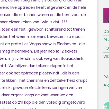
tus, de sterfdag van Elvis op de gronden van
erend live optreden heeft afgewerkt en de hele
 mensen die er binnen waren en die hem voor de
ar elkaar keken van...wie is dat..???
 toen een feit...gewoon schitterend tot tranen
DI
hadden het weer maar eens bewezen..zo mooi...
PL
nt de grote Las Vegas show in Eindhoven...die
FO
ij mag meemaken. Dit jaar heb ik 12 tickets
VI
den, mijn vriendin is ook weg van Bouke..denk
efd...We blijven dan telkens slapen in het
ar ook het optreden plaatsvindt...dit is een
RA
te likken...het charisma en zelfzekerheid druipt
AR
stoel lukt gewoon niet..telkens springen we van
 daar ergens langs de kant waar we een
al staat op z'n kop die dan volledig omgetoverd