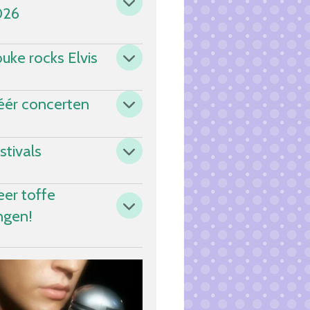
026
uke rocks Elvis
ér concerten
stivals
er toffe
ngen!