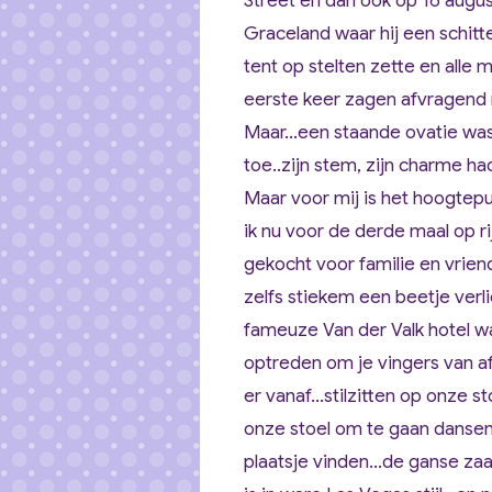
Street en dan ook op 16 augus
Graceland waar hij een schitt
tent op stelten zette en alle
eerste keer zagen afvragend na
Maar...een staande ovatie was
toe..zijn stem, zijn charme 
Maar voor mij is het hoogtepu
ik nu voor de derde maal op r
gekocht voor familie en vrien
zelfs stiekem een beetje verli
fameuze Van der Valk hotel wa
optreden om je vingers van af 
er vanaf...stilzitten op onze 
onze stoel om te gaan dansen
plaatsje vinden...de ganse za