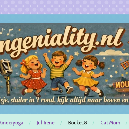
Kinderyoga
Juf Irene
BoukeL8
Cat Mom