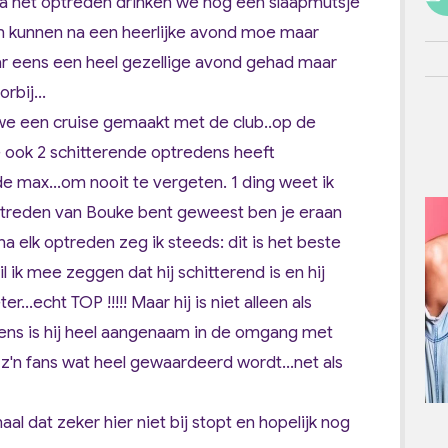
n na het optreden drinken we nog een slaapmutsje
n kunnen na een heerlijke avond moe maar
ar eens een heel gezellige avond gehad maar
rbij...
 we een cruise gemaakt met de club..op de
 ook 2 schitterende optredens heeft
 max...om nooit te vergeten. 1 ding weet ik
ptreden van Bouke bent geweest ben je eraan
na elk optreden zeg ik steeds: dit is het beste
l ik mee zeggen dat hij schitterend is en hij
...echt TOP !!!!! Maar hij is niet alleen als
 mens is hij heel aangenaam in de omgang met
 z'n fans wat heel gewaardeerd wordt...net als
haal dat zeker hier niet bij stopt en hopelijk nog