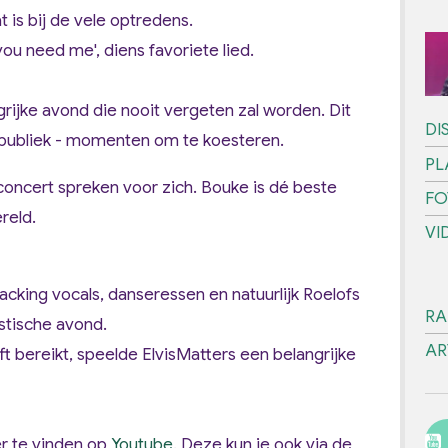
at is bij de vele optredens.
ou need me', diens favoriete lied.
rijke avond die nooit vergeten zal worden. Dit
DI
 publiek - momenten om te koesteren.
PL
 concert spreken voor zich. Bouke is
dé beste
FO
reld.
VI
acking vocals, danseressen en natuurlijk Roelofs
RA
stische avond.
AR
ft bereikt, speelde ElvisMatters een belangrijke
er te vinden op
Youtube
. Deze kun je ook via de