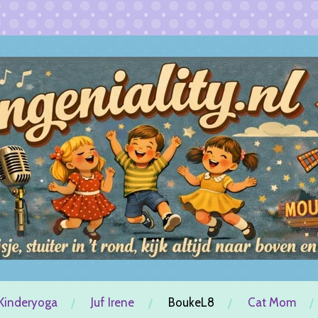
Kinderyoga
Juf Irene
BoukeL8
Cat Mom