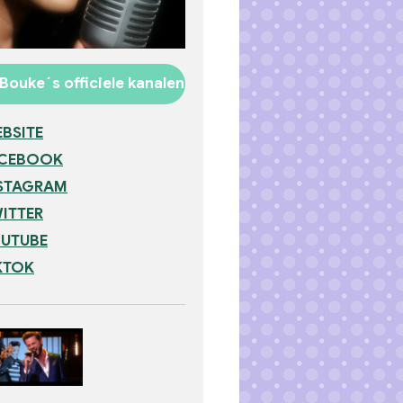
Bouke´s officiele kanalen
BSITE
ACEBOOK
STAGRAM
ITTER
UTUBE
KTOK