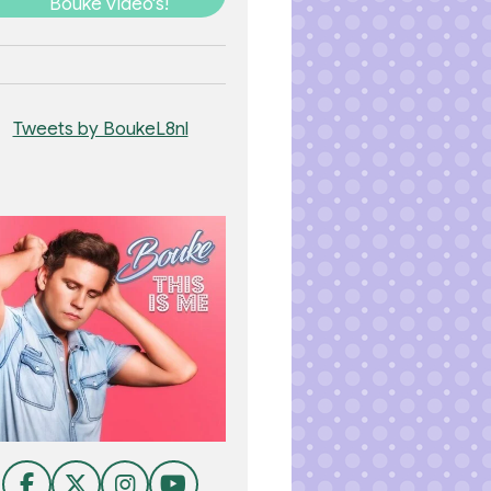
Bouke video's!
Tweets by BoukeL8nl