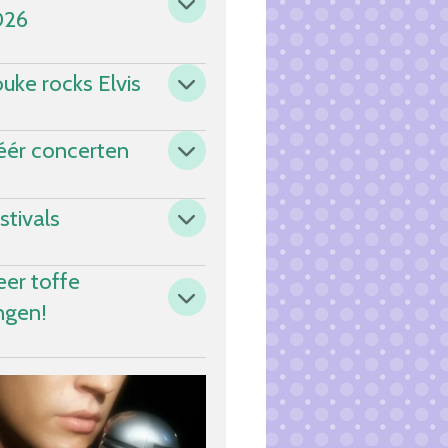
026
uke rocks Elvis
ér concerten
stivals
er toffe
ngen!