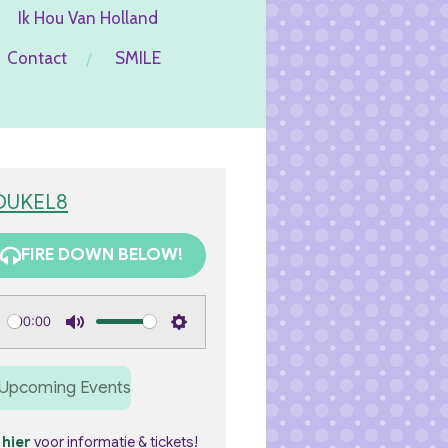
Ik Hou Van Holland
Contact
SMILE
OUKEL8
FIRE DOWN BELOW!
00:00
M
S
u
e
Upcoming Events
t
t
e
t
k
hier
voor informatie & tickets!