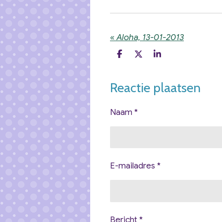
«
Aloha, 13-01-2013
D
D
S
e
e
h
l
e
a
e
l
r
Reactie plaatsen
n
e
Naam *
E-mailadres *
Bericht *