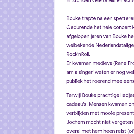
Er stonden vele tafels en ach
Bouke trapte na een spetteren
Gedurende het hele concert k
afgelopen jaren van Bouke h
welbekende
Nederlandstalige
Rock'nRoll
.
Er kwamen
medleys
(Rene Fr
am a singer'
weten er nog wel 1
publiek het roerend mee eens 
Terwijl Bouke prachtige liedj
cadeau's. Mensen kwamen om
verblijden met mooie present
Jochem mocht niet vergeten wor
overal met hem heen reist (of