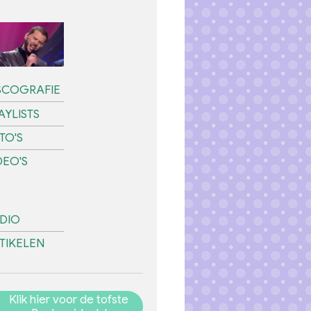
SCOGRAFIE
AYLISTS
TO'S
DEO'S
DIO
TIKELEN
Klik hier voor de tofste