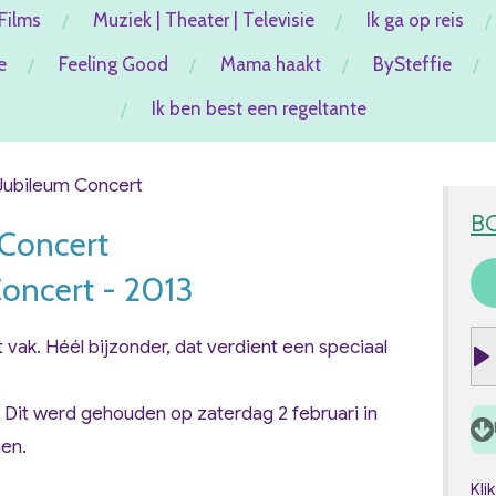
Films
Muziek | Theater | Televisie
Ik ga op reis
e
Feeling Good
Mama haakt
BySteffie
Ik ben best een regeltante
 Jubileum Concert
B
 Concert
Concert - 2013
t vak. Héél bijzonder, dat verdient een speciaal
P
l
. Dit werd gehouden op zaterdag 2 februari in
a
men.
y
Kli