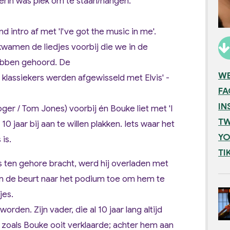
terin was plek om te staan/hangen.
d intro af met '
I've got the music in me
'.
wamen de liedjes voorbij die we in de
ebben gehoord. De
WE
 klassiekers
werden afgewisseld met
Elvis' -
F
IN
oger / Tom Jones) voorbij én Bouke liet met
'I
TW
0 jaar bij aan te willen plakken. Iets waar het
YO
is.
TI
es ten gehore bracht, werd hij overladen met
 de beurt naar het podium toe om hem te
jes.
den. Zijn vader, die al 10 jaar lang altijd
 zoals Bouke ooit verklaarde; achter hem aan