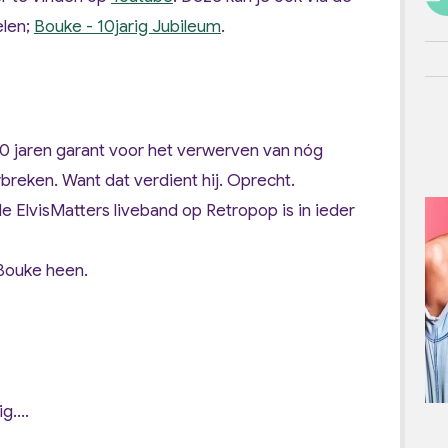
elen;
Bouke - 10jarig Jubileum
.
10 jaren garant voor het verwerven van nóg
reken. Want dat verdient hij. Oprecht.
ElvisMatters liveband op Retropop is in ieder
Bouke heen.
g....