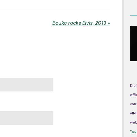
Bouke rocks Elvis, 2013
»
Dit 
off
van
all
we
You