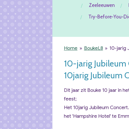
Zeeleeuwen
Try-Before-You-Di
Home
»
BoukeL8
»
10-jarig
10-jarig Jubileum
10jarig Jubileum 
Dit jaar zit Bouke
10 jaar
in he
feest;
Het
10jarig Jubileum Concert
het '
Hampshire Hotel
' te Em