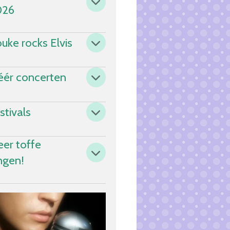
026
uke rocks Elvis
ér concerten
stivals
er toffe
ngen!