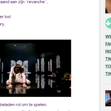
aand aan zijn ´revanche´.
r los!
ry.
WE
F
IN
TW
YO
TI
beladen rol om te spelen.