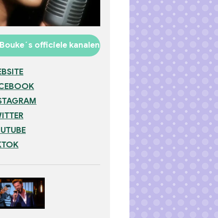
Bouke´s officiele kanalen
BSITE
ACEBOOK
STAGRAM
ITTER
UTUBE
KTOK