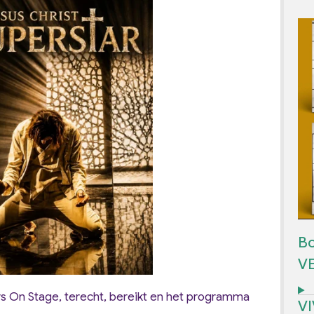
Bo
V
rs On Stage, terecht, bereikt en het programma
V