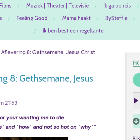
Films
Muziek | Theater | Televisie
Ik ga op reis
e
Feeling Good
Mama haakt
BySteffie
Ik ben best een regeltante
 Aflevering 8: Gethsemane, Jesus Christ
B
ng 8: Gethsemane, Jesus
om 21:53
P
l
or your wanting me to die
a
e´ and ´how´ and not so hot on ´why´¨
y
Kli