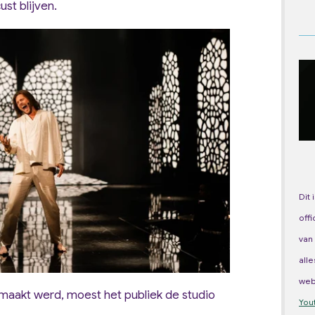
st blijven.
Dit 
off
van
all
we
maakt werd, moest het publiek de studio
You