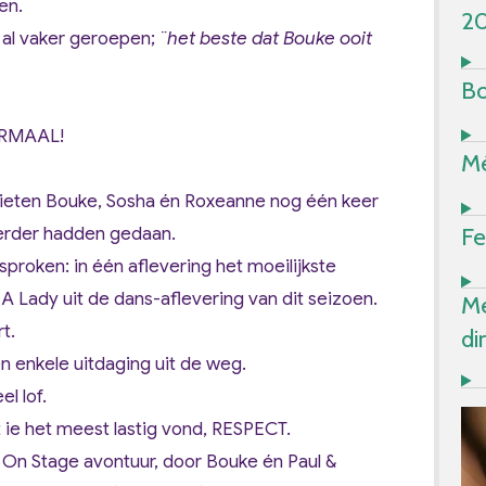
en.
2
 al vaker geroepen;
¨het beste dat Bouke ooit
Bo
ORMAAL!
Mé
lieten Bouke, Sosha én Roxeanne nog één keer
Fe
eerder hadden gedaan.
roken: in één aflevering het moeilijkste
A Lady uit de dans-aflevering van dit seizoen.
Me
t.
di
n enkele uitdaging uit de weg.
l lof.
 ie het meest lastig vond, RESPECT.
s On Stage avontuur, door Bouke én Paul &