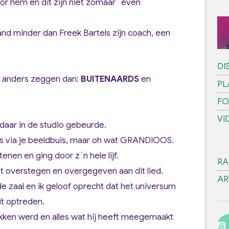
voor hem en dit zijn niet zomaar ´even´
nd minder dan Freek Bartels zijn coach, een
DI
et anders zeggen dan:
BUITENAARDS
en
PL
FO
VI
 daar in de studio gebeurde.
n is via je beeldbuis, maar oh wat GRANDIOOS.
tenen en ging door z´n hele lijf.
RA
t overstegen en overgegeven aan dit lied.
AR
de zaal en ik geloof oprecht dat het universum
it optreden.
ken werd en alles wat hij heeft meegemaakt