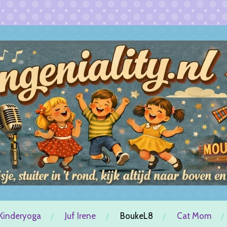
Kinderyoga
Juf Irene
BoukeL8
Cat Mom