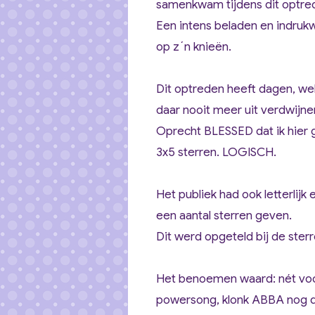
samenkwam tijdens dit optre
Een intens beladen en indrukwe
op z´n knieën.
Dit optreden heeft dagen, we
daar nooit meer uit verdwijne
Oprecht BLESSED dat ik hier 
3x5 sterren. LOGISCH.
Het publiek had ook letterlij
een aantal sterren geven.
Dit werd opgeteld bij de sterr
Het benoemen waard: nét vo
powersong, klonk ABBA nog d