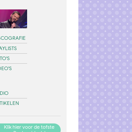
SCOGRAFIE
AYLISTS
TO'S
DEO'S
DIO
TIKELEN
Klik hier voor de tofste