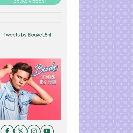
Bouke video's!
Tweets by BoukeL8nl