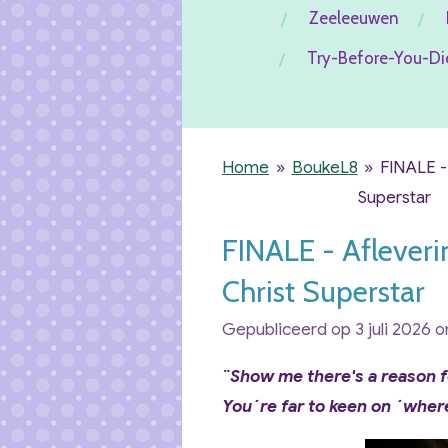
Zeeleeuwen
Try-Before-You-Di
Home
»
BoukeL8
»
FINALE -
Superstar
FINALE - Afleveri
Christ Superstar
Gepubliceerd op 3 juli 2026 
¨Show me there's a reason f
You´re far to keen on ´wher