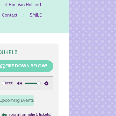
Ik Hou Van Holland
Contact
SMILE
OUKEL8
FIRE DOWN BELOW!
00:00
M
S
u
e
Upcoming Events
t
t
e
t
k
hier
voor informatie & tickets!