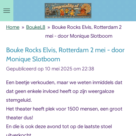
Ga
direct
naar
Home
»
BoukeL8
»
Bouke Rocks Elvis, Rotterdam 2
de
mei - door Monique Slotboom
hoofdinhoud
Bouke Rocks Elvis, Rotterdam 2 mei - door
Monique Slotboom
Gepubliceerd op 10 mei 2025 om 22:38
Een beetje verkouden, maar we weten inmiddels dat
dat geen enkele invloed heeft op zijn weergaloze
stemgeluid.
Het theater heeft plek voor 1500 mensen, een groot
theater dus!
En die is ook deze avond tot op de laatste stoel
uitverkocht.