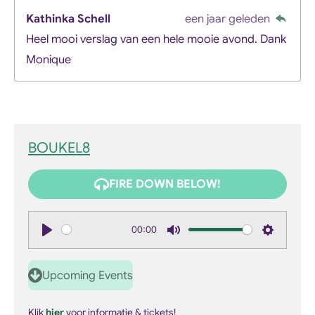
Kathinka Schell
een jaar geleden
Heel mooi verslag van een hele mooie avond. Dank
Monique
BOUKEL8
FIRE DOWN BELOW!
00:00
P
M
S
l
u
e
Upcoming Events
a
t
t
y
e
t
Klik
hier
voor informatie & tickets!