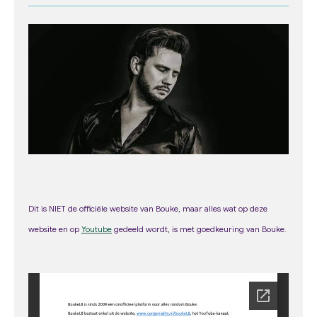
c
s
u
e
t
T
b
a
u
o
g
b
o
r
e
k
a
m
Dit is NIET de officiële website van Bouke, maar alles wat op deze
web
site
en op
Youtube
gedeeld wordt, is met goedkeuring van Bouke.