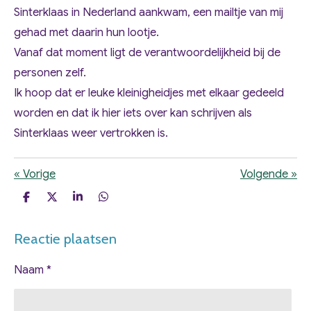
Sinterklaas in Nederland aankwam, een mailtje van mij
gehad met daarin hun lootje.
Vanaf dat moment ligt de verantwoordelijkheid bij de
personen zelf.
Ik hoop dat er leuke kleinigheidjes met elkaar gedeeld
worden en dat ik hier iets over kan schrijven als
Sinterklaas weer vertrokken is.
«
Vorige
Volgende
»
D
D
S
D
e
e
h
e
l
e
a
l
Reactie plaatsen
e
l
r
e
n
e
n
Naam *