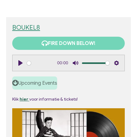
BOUKEL8
FIRE DOWN BELOW!
00:00
P
M
S
l
u
e
Upcoming Events
a
t
t
y
e
t
Klik
hier
voor informatie & tickets!
i
n
g
s