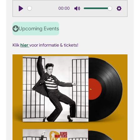
00:00
P
M
S
l
u
e
Upcoming Events
a
t
t
y
e
t
Klik
hier
voor informatie & tickets!
i
n
g
s