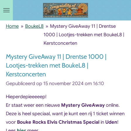
Ga
direct
naar
Home
»
BoukeL8
»
Mystery GiveAway 11 | Drentse
de
1000 | Lootjes-trekken met BoukeL8 |
hoofdinhoud
Kerstconcerten
Mystery GiveAway 11 | Drentse 1000 |
Lootjes-trekken met BoukeL8 |
Kerstconcerten
Gepubliceerd op 15 november 2024 om 16:10
Hieperdepieeeeep!
Er staat weer een nieuwe
Mystery GiveAway
online.
Deze is heel speciaal, want je kunt een rij 1 ticket winnen
voor
Bouke Rocks Elvis Christmas Special
in
Uden
!
Lees
hier
meer.