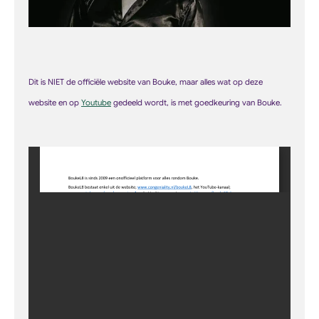
Dit is NIET de officiële website van Bouke, maar alles wat op deze
web
site
en op
Youtube
gedeeld wordt, is met goedkeuring van Bouke.