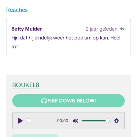
Reacties
Betty Mulder
2 jaar geleden
Fijn dat hij eindelijk weer het podium op kan. Heel
tof.
BOUKEL8
FIRE DOWN BELOW!
00:00
P
M
S
l
u
e