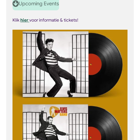
Upcoming Events
a
t
t
y
e
t
Klik
hier
voor informatie & tickets!
i
n
g
s