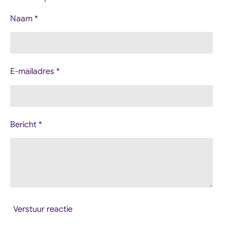
n
e
n
Naam *
E-mailadres *
Bericht *
Verstuur reactie