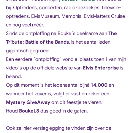
bij. Optredens, concerten, radio-bezoekjes, televisie-
optredens, ElvisMuseum, Memphis, ElvisMatters Cruise
en nog veel méér.
Sinds de ontploffing na Bouke´s deelname aan
The
Tribute; Battle of the Bands
, is het aantal leden
gigantisch gegroeid.
Een eerdere ´ontploffing´ vond al plaats toen 1 van mijn
video´s op de officiele website van
Elvis Enterprise
is
beland.
Op dit moment is het ledenaantal bijná
14.000
en
wanneer het zover is, volgt er vast en zeker een
Mystery GiveAway
om dit feestje te vieren.
Houd
BoukeL8
dus goed in de gaten.
Ook zal hier verslaglegging te vinden zijn over de