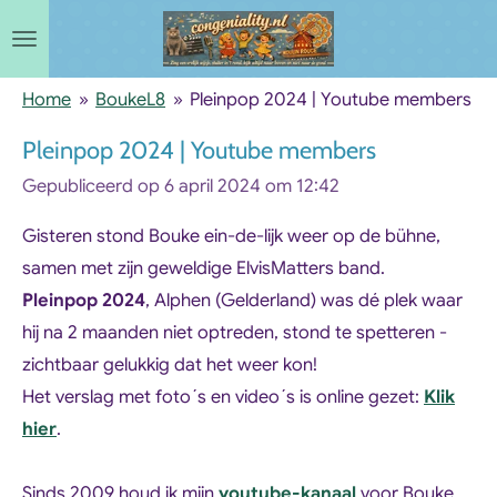
Ga
direct
naar
Home
»
BoukeL8
»
Pleinpop 2024 | Youtube members
de
Pleinpop 2024 | Youtube members
hoofdinhoud
Gepubliceerd op 6 april 2024 om 12:42
Gisteren stond Bouke ein-de-lijk weer op de bühne,
samen met zijn geweldige ElvisMatters band.
Pleinpop 2024
, Alphen (Gelderland) was dé plek waar
hij na 2 maanden niet optreden, stond te spetteren -
zichtbaar gelukkig dat het weer kon!
Het verslag met foto´s en video´s is online gezet:
Klik
hier
.
Sinds 2009 houd ik mijn
youtube-kanaal
voor Bouke