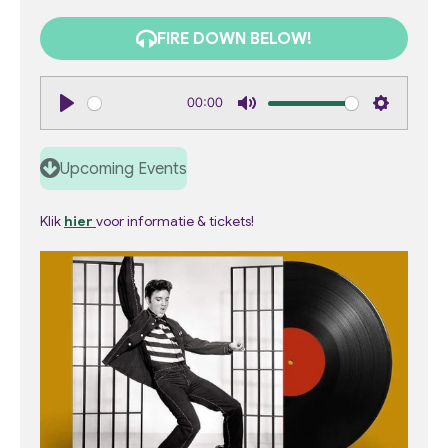
FIRE DOWN BELOW!
00:00
P
M
S
l
u
e
Upcoming Events
a
t
t
y
e
t
Klik
hier
voor informatie & tickets!
i
n
g
s