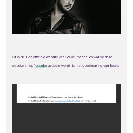
m
Dit is NIET de officiële website van Bouke, maar alles wat op deze
web
site
en op
Youtube
gedeeld wordt, is met goedkeuring van Bouke.