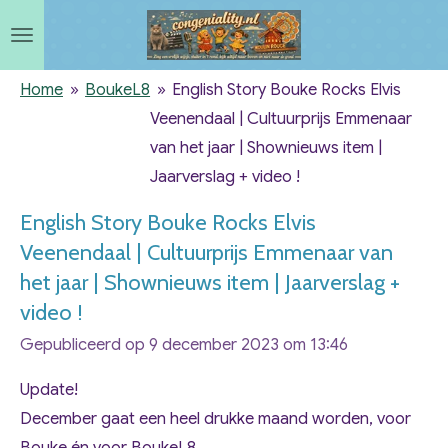
Ga
direct
naar
Home
»
BoukeL8
»
English Story Bouke Rocks Elvis
de
Veenendaal | Cultuurprijs Emmenaar
hoofdinhoud
van het jaar | Shownieuws item |
Jaarverslag + video !
English Story Bouke Rocks Elvis
Veenendaal | Cultuurprijs Emmenaar van
het jaar | Shownieuws item | Jaarverslag +
video !
Gepubliceerd op 9 december 2023 om 13:46
Update!
December gaat een heel drukke maand worden, voor
Bouke én voor BoukeL8.