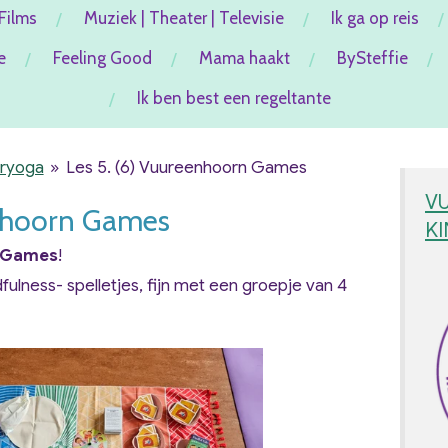
Films
Muziek | Theater | Televisie
Ik ga op reis
e
Feeling Good
Mama haakt
BySteffie
Ik ben best een regeltante
eryoga
»
Les 5. (6) Vuureenhoorn Games
V
enhoorn Games
K
 Games
!
dfulness- spelletjes, fijn met een groepje van 4