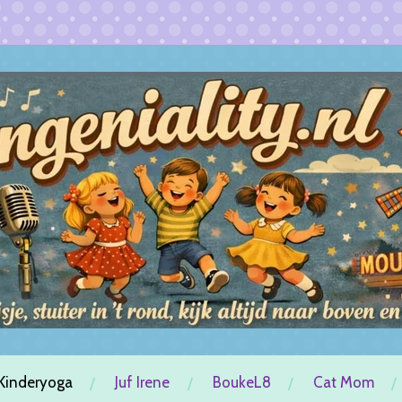
Kinderyoga
Juf Irene
BoukeL8
Cat Mom