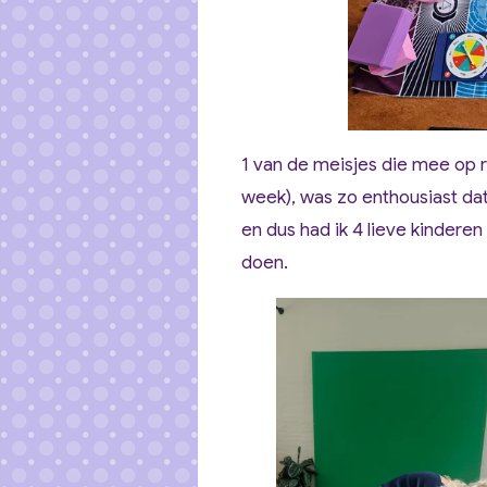
1 van de meisjes die mee op re
week), was zo enthousiast da
en dus had ik 4 lieve kindere
doen.