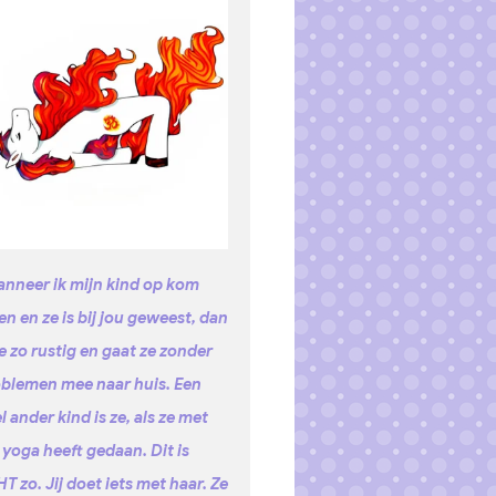
nneer ik mijn kind op kom
en en ze is bij jou geweest, dan
ze zo rustig en gaat ze zonder
blemen mee naar huis. Een
l ander kind is ze, als ze met
 yoga heeft gedaan. Dit is
T zo. Jij doet iets met haar. Ze