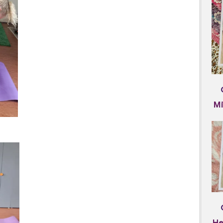
Mi
He