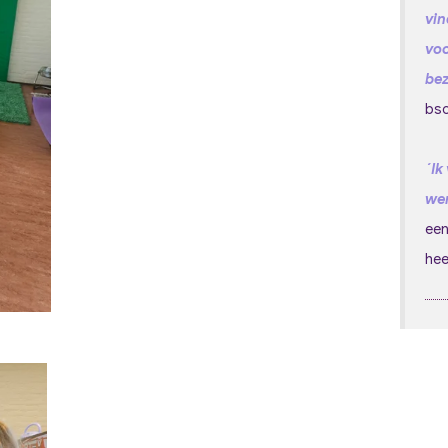
vin
voo
bez
bso
´Ik
wer
een
hee