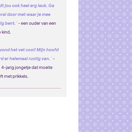
dt jou ook heel erg leuk. Ga
ral door met waar je mee
ig bent.´
-
een ouder van een
 kind.
 vond het vet cool! Mijn hoofd
d er helemaal rustig van.´
-
 4-jarig jongetje dat moeite
ft met prikkels.