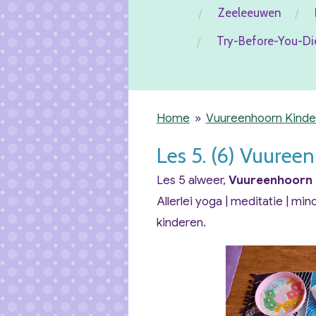
Zeeleeuwen
Try-Before-You-Di
Home
»
Vuureenhoorn Kind
Les 5. (6) Vuure
Les 5 alweer,
Vuureenhoorn
Allerlei yoga | meditatie | min
kinderen.