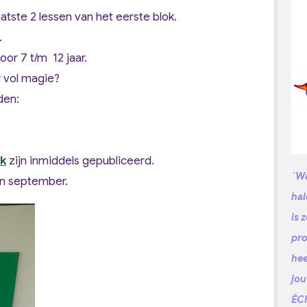
atste 2 lessen van het eerste blok.
.
oor 7 t/m 12 jaar.
r vol magie?
den:
ok
zijn inmiddels gepubliceerd.
´Wa
in september.
hal
is 
pro
hee
jou
ÉCH