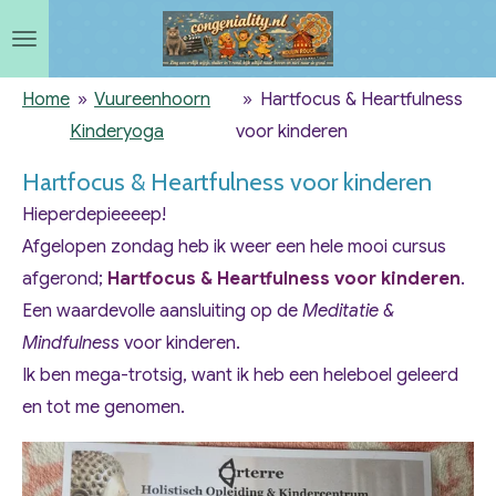
Ga
direct
naar
Home
»
Vuureenhoorn
»
Hartfocus & Heartfulness
de
Kinderyoga
voor kinderen
hoofdinhoud
Hartfocus & Heartfulness voor kinderen
Hieperdepieeeep!
Afgelopen zondag heb ik weer een hele mooi cursus
afgerond;
Hartfocus & Heartfulness
voor kinderen
.
Een waardevolle aansluiting op de
Meditatie &
Mindfulness
voor kinderen.
Ik ben mega-trotsig, want ik heb een heleboel geleerd
en tot me genomen.