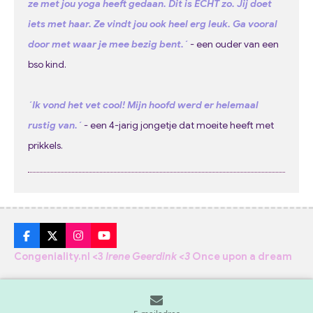
ze met jou yoga heeft gedaan. Dit is ÉCHT zo. Jij doet
iets met haar. Ze vindt jou ook heel erg leuk. Ga vooral
door met waar je mee bezig bent.´
-
een ouder van een
bso kind.
´Ik vond het vet cool! Mijn hoofd werd er helemaal
rustig van.´
- een 4-jarig jongetje dat moeite heeft met
prikkels.
F
X
I
Y
a
n
o
Congeniality.nl <3
Irene Geerdink <3
Once upon a dream
c
s
u
e
t
T
b
a
u
o
g
b
o
r
e