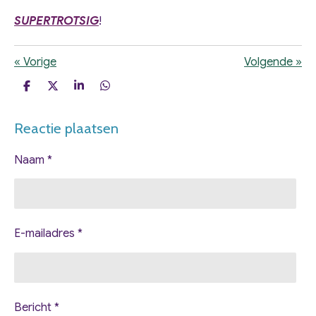
SUPERTROTSIG
!
«
Vorige
Volgende
»
D
D
S
D
e
e
h
e
l
e
a
l
Reactie plaatsen
e
l
r
e
n
e
n
Naam *
E-mailadres *
Bericht *