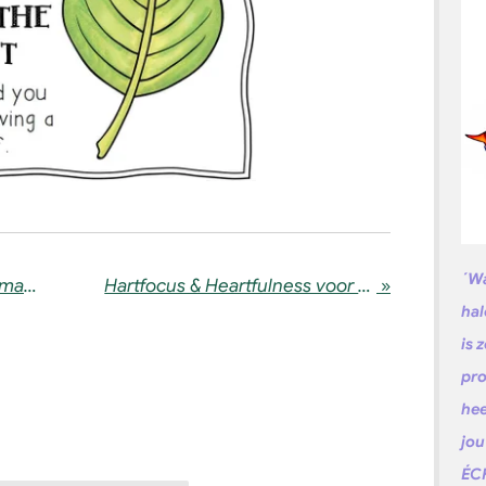
´Wa
Chakra Kinderyoga | Kindermassage | Meditatie & Mindfulness Kinderen | Reactie van kinderen
Hartfocus & Heartfulness voor kinderen
»
hal
is 
pro
hee
jou
ÉCH