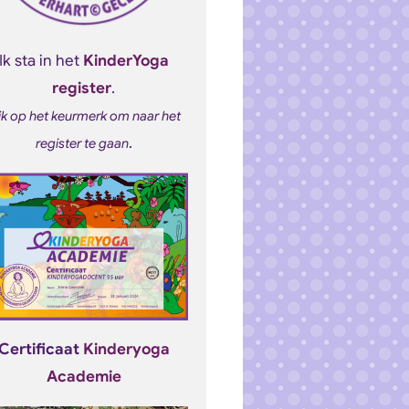
Ik sta in het
KinderYoga
register
.
ik op het keurmerk om naar het
.
register te gaan
Certificaat
Kinderyoga
Academie