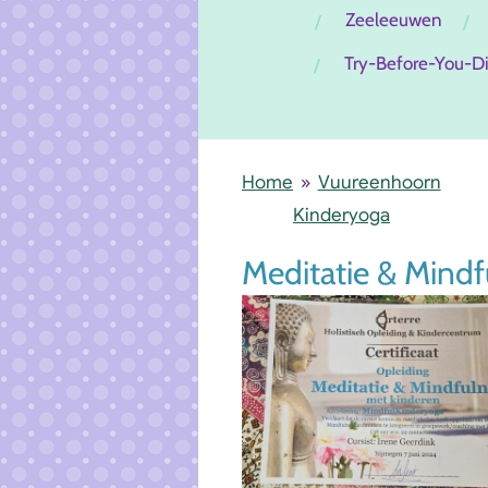
Zeeleeuwen
Try-Before-You-D
Home
»
Vuureenhoorn
Kinderyoga
Meditatie & Mindf