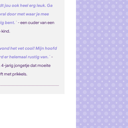
dt jou ook heel erg leuk. Ga
ral door met waar je mee
ig bent.´
-
een ouder van een
 kind.
 vond het vet cool! Mijn hoofd
d er helemaal rustig van.´
-
 4-jarig jongetje dat moeite
ft met prikkels.