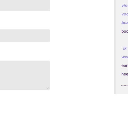
vin
voo
bez
bso
´Ik
wer
een
hee