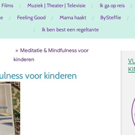
Films
Muziek | Theater | Televisie
Ik ga op reis
ie
Feeling Good
Mama haakt
BySteffie
Ik ben best een regeltante
»
Meditatie & Mindfulness voor
kinderen
V
K
ulness voor kinderen