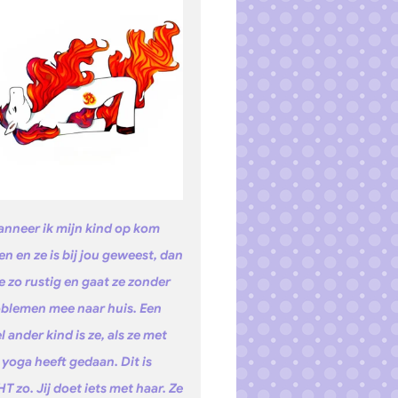
nneer ik mijn kind op kom
en en ze is bij jou geweest, dan
ze zo rustig en gaat ze zonder
blemen mee naar huis. Een
l ander kind is ze, als ze met
 yoga heeft gedaan. Dit is
T zo. Jij doet iets met haar. Ze