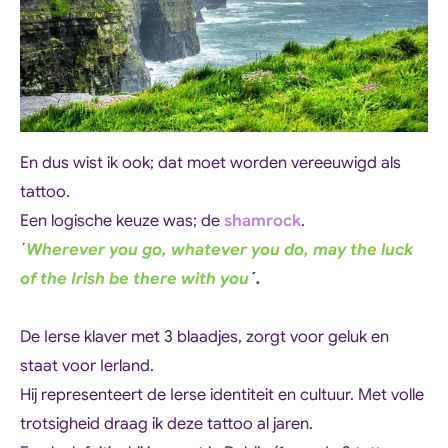
En dus wist ik ook; dat moet worden vereeuwigd als
tattoo.
Een logische keuze was; de
shamrock
.
´
Wherever you go, whatever you do, may the luck
of the Irish be there with you
´.
De Ierse klaver met 3 blaadjes, zorgt voor geluk en
staat voor Ierland.
Hij representeert de Ierse identiteit en cultuur. Met volle
trotsigheid draag ik deze tattoo al jaren.