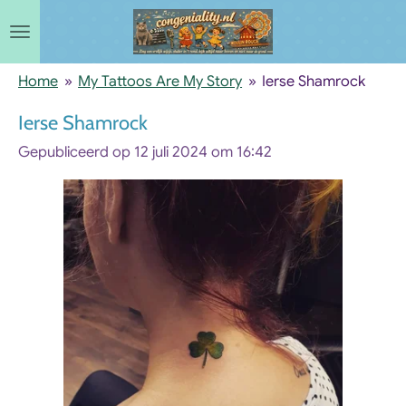
Ga
direct
naar
Home
»
My Tattoos Are My Story
»
Ierse Shamrock
de
Ierse Shamrock
hoofdinhoud
Gepubliceerd op 12 juli 2024 om 16:42