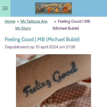
Ga
direct
naar
Home
»
My Tattoos Are
»
Feeling Good | MB
de
My Story
(Michael Bublé)
hoofdinhoud
Feeling Good | MB (Michael Bublé)
Gepubliceerd op 10 april 2024 om 21:38