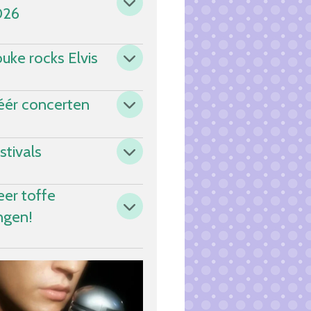
026
uke rocks Elvis
ér concerten
stivals
er toffe
ngen!