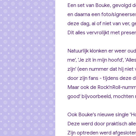
Een set van Bouke, gevolgd 
en daarna een foto/signeerses
deze dag, al of niet van ver,
Dit alles vervrolijkt met pre
Natuurlijk klonken er weer oud
me', 'Je zit in mijn hoofd', 'All
zijn'
(een nummer dat hij niet 
door zijn fans - tijdens deze 
Maar ook de Rock'nRoll-numm
good
' bijvoorbeeld, mochten 
Ook Bouke's nieuwe single '
H
Deze werd door praktisch alle
Zijn optreden werd afgeslote