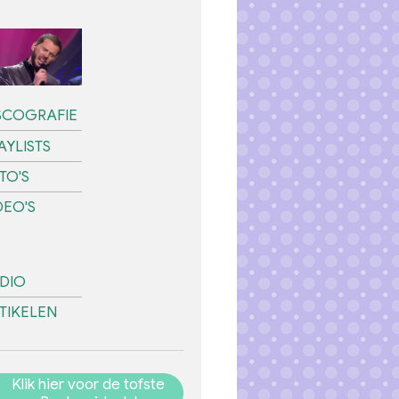
SCOGRAFIE
AYLISTS
TO'S
DEO'S
DIO
TIKELEN
Klik hier voor de tofste