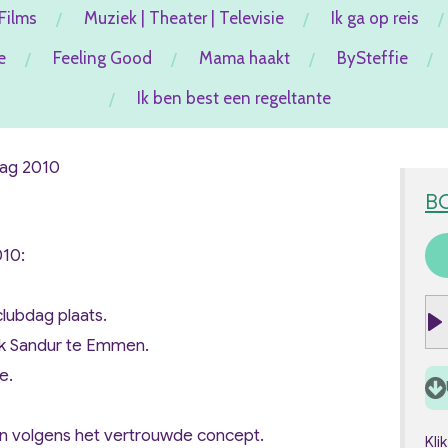
Films
Muziek | Theater | Televisie
Ik ga op reis
e
Feeling Good
Mama haakt
BySteffie
Ik ben best een regeltante
dag 2010
B
10:
clubdag plaats.
P
rk Sandur te Emmen.
l
e.
a
y
 volgens het vertrouwde concept.
Kli