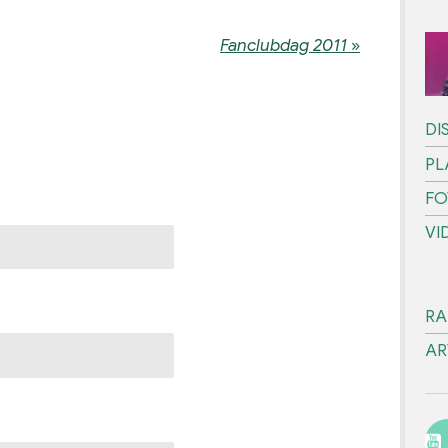
Fanclubdag 2011
»
DI
PL
FO
VI
RA
AR