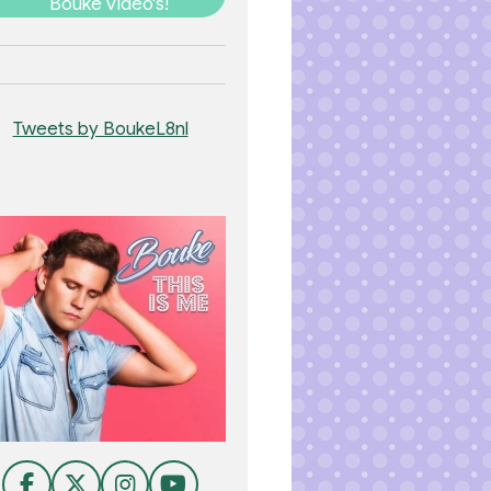
Bouke video's!
Tweets by BoukeL8nl