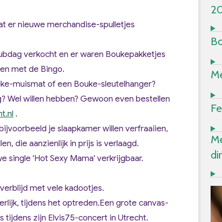
2
t er nieuwe merchandise-spulletjes
Bo
lubdag verkocht en er waren Boukepakketjes
nen met de Bingo.
Mé
uke-muismat of een Bouke-sleutelhanger?
g? Wel willen hebben? Gewoon even bestellen
Fe
t.nl
.
bijvoorbeeld je slaapkamer willen verfraaiien,
Me
n, die aanzienlijk in prijs is verlaagd.
di
we single 'Hot Sexy Mama' verkrijgbaar.
erblijd met vele kadootjes.
terlijk, tijdens het optreden.Een grote canvas-
 tijdens zijn Elvis75-concert in Utrecht.