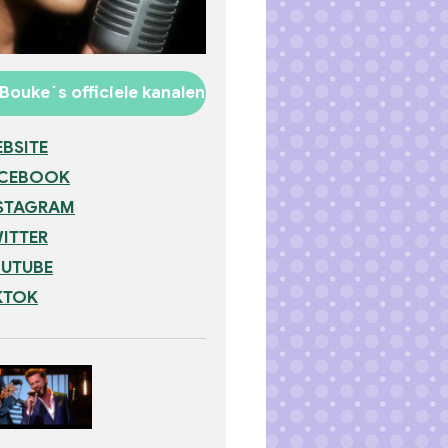
Bouke´s officiele kanalen
BSITE
ACEBOOK
STAGRAM
ITTER
UTUBE
KTOK