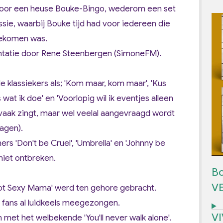
door een heuse Bouke-Bingo, wederom een set
sie, waarbij Bouke tijd had voor iedereen die
 gekomen was.
sentatie door Rene Steenbergen (SimoneFM).
e klassiekers als;
'Kom maar, kom maar', 'Kus
es wat ik doe'
en
'Voorlopig wil ik eventjes alleen
vaak zingt, maar wel veelal aangevraagd wordt
dagen).
ers '
Don't be Cruel', 'Umbrella'
en 'J
ohnny be
niet ontbreken.
Bo
V
ot Sexy Mama'
werd ten gehore gebracht.
 fans al luidkeels meegezongen.
V
n met het welbekende '
You'll never walk alone
'.