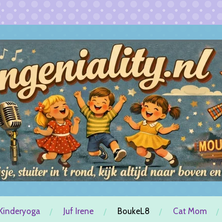
Kinderyoga
Juf Irene
BoukeL8
Cat Mom