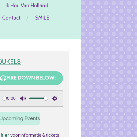
Ik Hou Van Holland
Contact
SMILE
OUKEL8
FIRE DOWN BELOW!
00:00
M
S
u
e
Upcoming Events
t
t
e
t
k
hier
voor informatie & tickets!