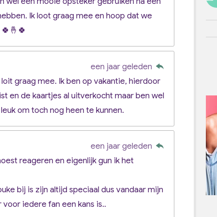
n wel een mooie opsteker gebruiken na een
e hebben. Ik loot graag mee en hoop dat we
🍀🤞🍀
een jaar geleden
 loit graag mee. Ik ben op vakantie, hierdoor
t en de kaartjes al uitverkocht maar ben wel
u leuk om toch nog heen te kunnen.
een jaar geleden
moest reageren en eigenlijk gun ik het
e bij is zijn altijd speciaal dus vandaar mijn
 voor iedere fan een kans is..