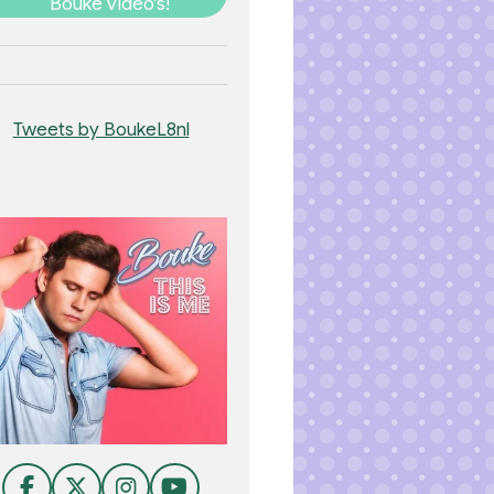
Bouke video's!
Tweets by BoukeL8nl