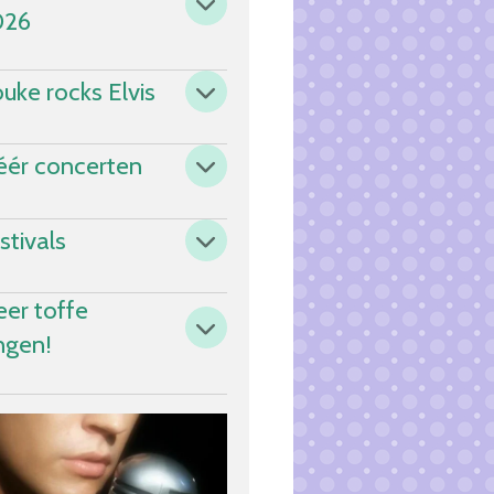
026
uke rocks Elvis
ér concerten
stivals
er toffe
ngen!