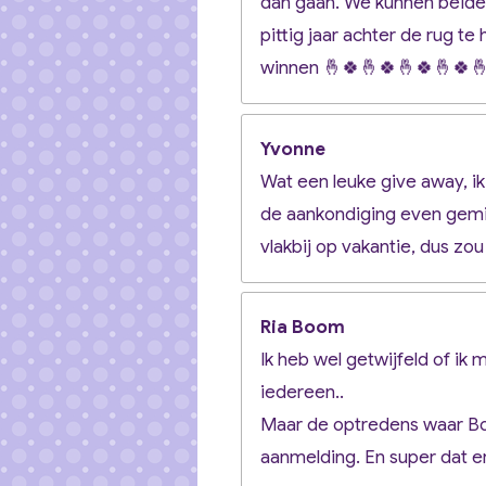
dan gaan. We kunnen beide
pittig jaar achter de rug t
winnen 🤞🍀🤞🍀🤞🍀🤞🍀
Yvonne
Wat een leuke give away, ik
de aankondiging even gemis
vlakbij op vakantie, dus zo
Ria Boom
Ik heb wel getwijfeld of ik 
iedereen..
Maar de optredens waar Bouk
aanmelding. En super dat er