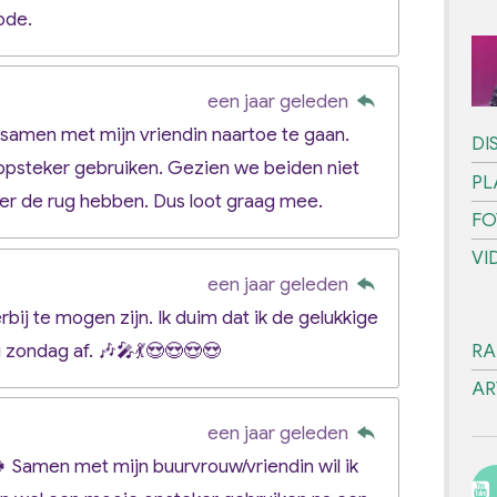
ode.
een jaar geleden
 samen met mijn vriendin naartoe te gaan.
DI
opsteker gebruiken. Gezien we beiden niet
PL
ter de rug hebben. Dus loot graag mee.
FO
VI
een jaar geleden
bij te mogen zijn. Ik duim dat ik de gelukkige
zondag af. 🎶🎤💃😍😍😍😍
RA
AR
een jaar geleden
 Samen met mijn buurvrouw/vriendin wil ik