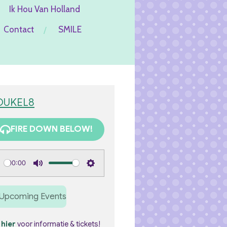
Ik Hou Van Holland
Contact
SMILE
OUKEL8
FIRE DOWN BELOW!
00:00
M
S
u
e
Upcoming Events
t
t
e
t
k
hier
voor informatie & tickets!