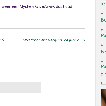
2
 weer een Mystery GiveAway, dus houd
Bo
Mé
(Not so) Mystery GiveAway 16, 21 december 2024
Mystery GiveAway 18, 24 juni 2025
»
Fe
Me
di