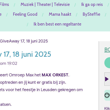
Films
Muziek | Theater | Televisie
Ik ga op reis
e
Feeling Good
Mama haakt
BySteffie
Ik ben best een regeltante
GiveAway 17, 18 juni 2025
B
17, 18 juni 2025
 om 19:02
seert Omroep Max het
MAX ORKEST
.
treden en jij kunt er gratis bij zijn.
P
kets voor het feestje in Leusden gekregen om
l
a
atsen.
y
Kli