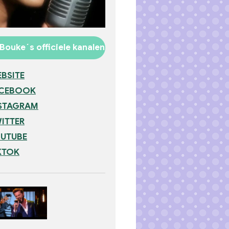
Bouke´s officiele kanalen
BSITE
ACEBOOK
STAGRAM
ITTER
UTUBE
KTOK