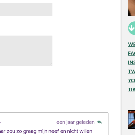
WE
F
IN
TW
YO
TI
e
een jaar geleden
aar zou zo graag mijn neef en nicht willen