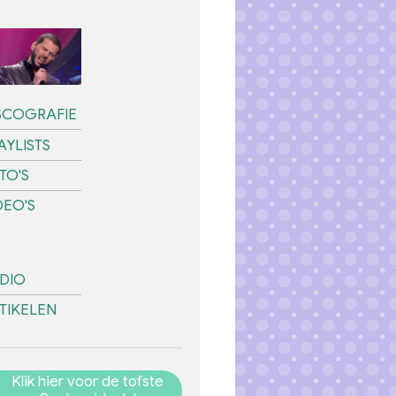
SCOGRAFIE
AYLISTS
TO'S
DEO'S
DIO
TIKELEN
Klik hier voor de tofste