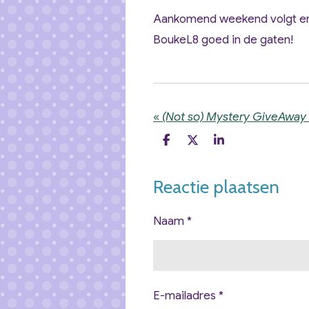
Aankomend weekend volgt er
BoukeL8 goed in de gaten!
«
D
D
S
e
e
h
l
e
a
e
l
r
Reactie plaatsen
n
e
Naam *
E-mailadres *