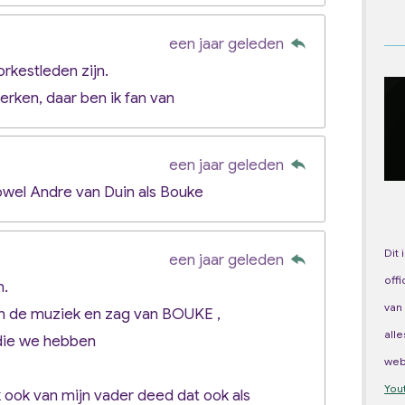
een jaar geleden
rkestleden zijn.
rken, daar ben ik fan van
een jaar geleden
zowel Andre van Duin als Bouke
Dit 
een jaar geleden
off
n.
van
an de muziek en zag van BOUKE ,
all
 die we hebben
we
You
 ook van mijn vader deed dat ook als