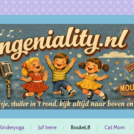
Kinderyoga
Juf Irene
BoukeL8
Cat Mom