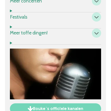
Méér concerten
Festivals
Meer toffe dingen!
Bouke´s officiele kanalen