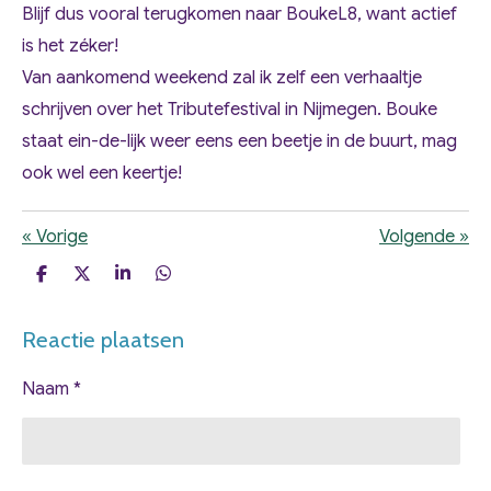
Blijf dus vooral terugkomen naar BoukeL8, want actief
is het zéker!
Van aankomend weekend zal ik zelf een verhaaltje
schrijven over het Tributefestival in Nijmegen. Bouke
staat ein-de-lijk weer eens een beetje in de buurt, mag
ook wel een keertje!
«
Vorige
Volgende
»
D
D
S
D
e
e
h
e
l
e
a
l
Reactie plaatsen
e
l
r
e
n
e
n
Naam *