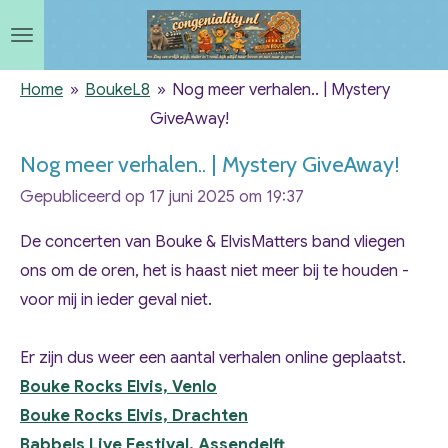
Ga
direct
naar
Home
»
BoukeL8
»
Nog meer verhalen.. | Mystery
de
GiveAway!
hoofdinhoud
Nog meer verhalen.. | Mystery GiveAway!
Gepubliceerd op 17 juni 2025 om 19:37
De concerten van Bouke & ElvisMatters band vliegen
ons om de oren, het is haast niet meer bij te houden -
voor mij in ieder geval niet.
Er zijn dus weer een aantal verhalen online geplaatst.
Bouke Rocks Elvis, Venlo
Bouke Rocks Elvis, Drachten
Babbels Live Festival, Assendelft