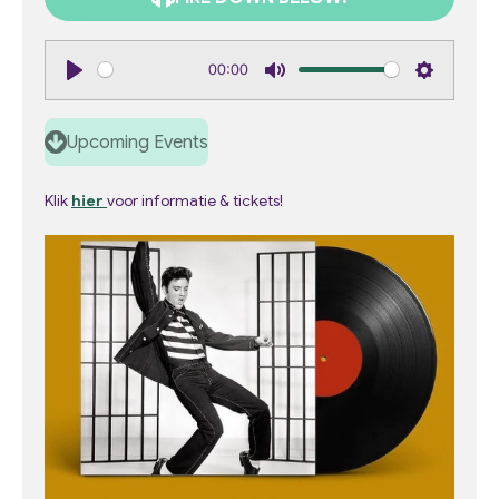
00:00
P
M
S
l
u
e
Upcoming Events
a
t
t
y
e
t
Klik
hier
voor informatie & tickets!
i
n
g
s