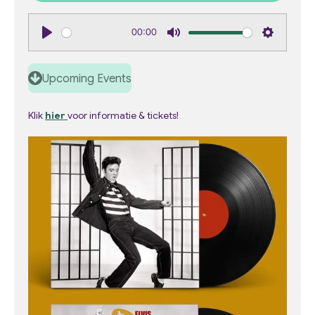
00:00
P
M
S
l
u
e
Upcoming Events
a
t
t
y
e
t
Klik
hier
voor informatie & tickets!
i
n
g
s