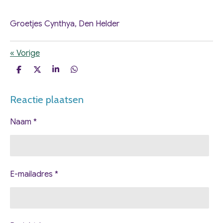
Groetjes Cynthya, Den Helder
«
Vorige
D
D
S
D
e
e
h
e
l
e
a
l
Reactie plaatsen
e
l
r
e
n
e
n
Naam *
E-mailadres *