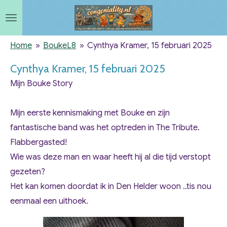
Ga
direct
naar
Home
»
BoukeL8
»
Cynthya Kramer, 15 februari 2025
de
Cynthya Kramer, 15 februari 2025
hoofdinhoud
Mijn Bouke Story
Mijn eerste kennismaking met Bouke en zijn
fantastische band was het optreden in The Tribute.
Flabbergasted!
Wie was deze man en waar heeft hij al die tijd verstopt
gezeten?
Het kan komen doordat ik in Den Helder woon ..tis nou
eenmaal een uithoek.