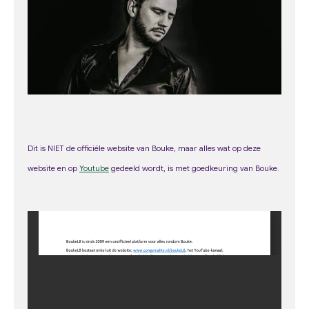
o
r
e
k
a
m
Dit is NIET de officiële website van Bouke, maar alles wat op deze
web
site
en op
Youtube
gedeeld wordt, is met goedkeuring van Bouke.