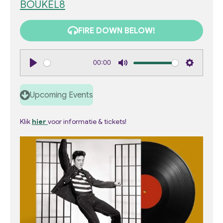
BOUKEL8
FIRE DOWN BELOW!
00:00
P
M
S
l
u
e
Upcoming Events
a
t
t
y
e
t
Klik
hier
voor informatie & tickets!
i
n
g
s