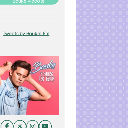
Bouke video's!
Tweets by BoukeL8nl