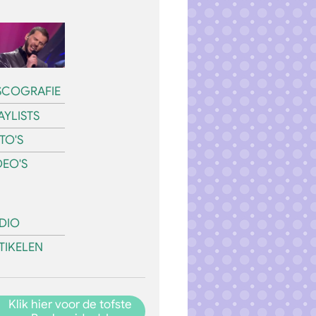
SCOGRAFIE
AYLISTS
TO'S
DEO'S
DIO
TIKELEN
Klik hier voor de tofste