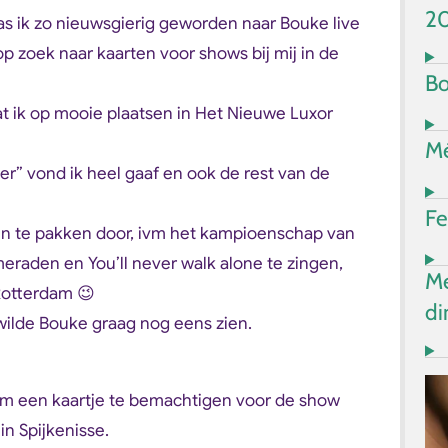
2
as ik zo nieuwsgierig geworden naar Bouke live
op zoek naar kaarten voor shows bij mij in de
Bo
at ik op mooie plaatsen in Het Nieuwe Luxor
Mé
r’’ vond ik heel gaaf en ook de rest van de
Fe
in te pakken door, ivm het kampioenschap van
raden en You’ll never walk alone te zingen,
Me
 Rotterdam 😉
di
wilde Bouke graag nog eens zien.
 om een kaartje te bemachtigen voor de show
in Spijkenisse.