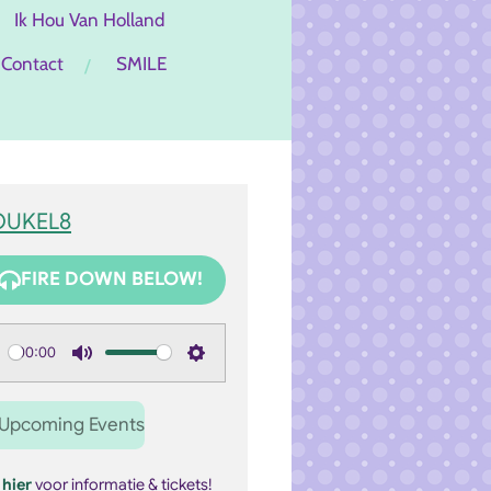
Ik Hou Van Holland
Contact
SMILE
OUKEL8
FIRE DOWN BELOW!
00:00
M
S
u
e
Upcoming Events
t
t
e
t
k
hier
voor informatie & tickets!