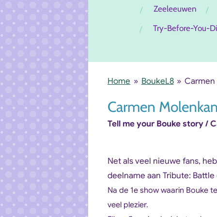
Zeeleeuwen
Try-Before-You-D
Home
»
BoukeL8
»
Carmen 
Carmen Molenkamp
Tell me your Bouke story 
Net als veel nieuwe fans, he
deelname aan Tribute: Battle
Na de 1e show waarin Bouke t
veel plezier.