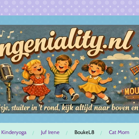
 Kinderyoga
Juf Irene
BoukeL8
Cat Mom