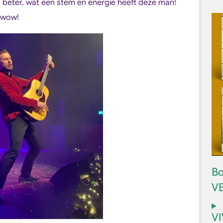
og beter, wat een stem en energie heeft deze man!
, wow!
Bo
V
V