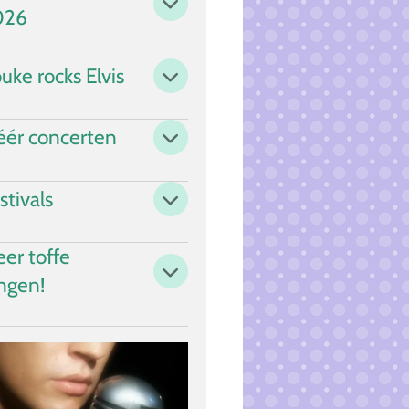
026
uke rocks Elvis
ér concerten
stivals
er toffe
ngen!