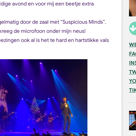
ige avond en voor mij een beetje extra
elmatig door de zaal met “Suspicious Minds”.
k kreeg de microfoon onder mijn neus!
ezingen ook al is het te hard en hartstikke vals
WE
F
IN
TW
YO
TI