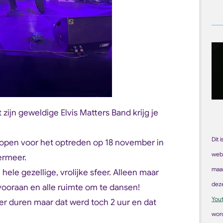
ijn geweldige Elvis Matters Band krijg je
Dit 
kopen voor het optreden op 18 november in
web
ermeer.
maar
hele gezellige, vrolijke sfeer. Alleen maar
dez
vooraan en alle ruimte om te dansen!
You
er duren maar dat werd toch 2 uur en dat
word