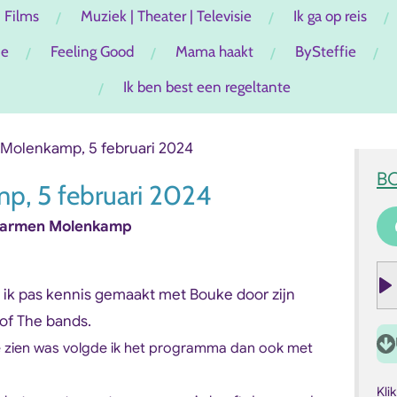
Films
Muziek | Theater | Televisie
Ik ga op reis
ie
Feeling Good
Mama haakt
BySteffie
Ik ben best een regeltante
Molenkamp, 5 februari 2024
B
, 5 februari 2024
/ Carmen Molenkamp
b ik pas kennis gemaakt met Bouke door zijn
P
 of The bands.
l
e zien was volgde ik het programma dan ook met
a
y
Kli