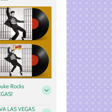
i
n
g
s
uke Rocks
EGAS!
IVA LAS VEGAS