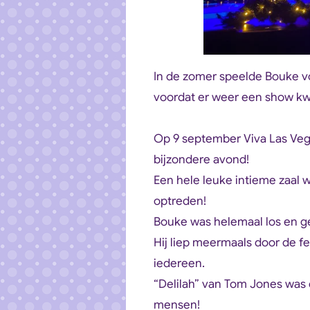
In de zomer speelde Bouke vo
voordat er weer een show k
Op 9 september Viva Las Vega
bijzondere avond!
Een hele leuke intieme zaal 
optreden!
Bouke was helemaal los en ge
Hij liep meermaals door de fe
iedereen.
“Delilah” van Tom Jones was 
mensen!