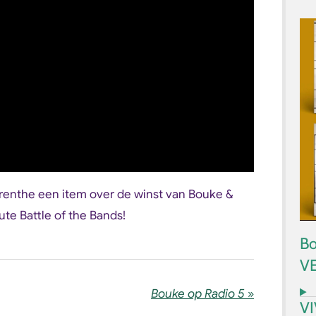
enthe een item over de winst van Bouke &
ute Battle of the Bands!
Bo
V
Bouke op Radio 5
»
V