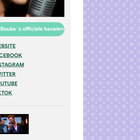
Bouke´s officiele kanalen
BSITE
ACEBOOK
STAGRAM
ITTER
UTUBE
KTOK