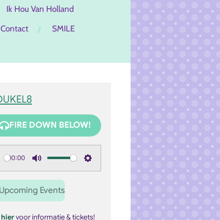
Ik Hou Van Holland
Contact
SMILE
OUKEL8
FIRE DOWN BELOW!
00:00
M
S
u
e
Upcoming Events
t
t
e
t
k
hier
voor informatie & tickets!