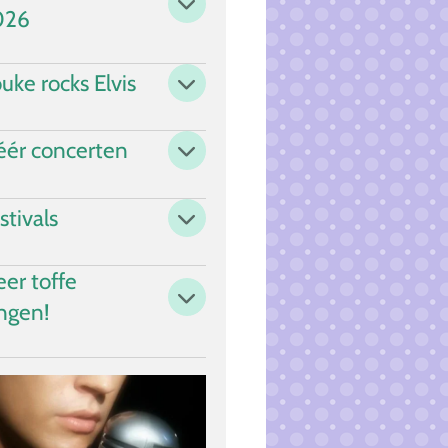
026
uke rocks Elvis
ér concerten
stivals
er toffe
ngen!