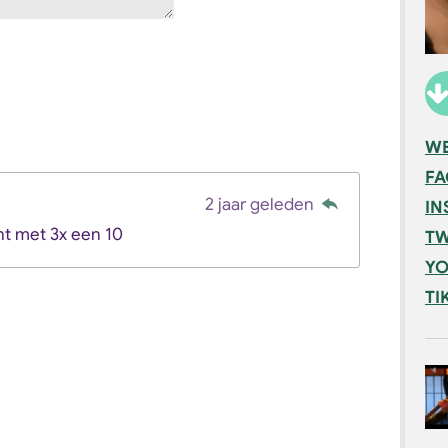
WE
F
2 jaar geleden
IN
ht met 3x een 10
TW
YO
TI