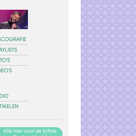
SCOGRAFIE
AYLISTS
TO'S
DEO'S
DIO
TIKELEN
Klik hier voor de tofste