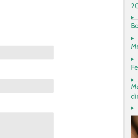
2
Bo
Mé
Fe
Me
di