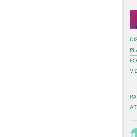
DI
PL
FO
VI
RA
AR