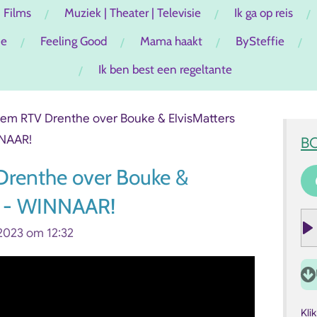
Films
Muziek | Theater | Televisie
Ik ga op reis
ie
Feeling Good
Mama haakt
BySteffie
Ik ben best een regeltante
em RTV Drenthe over Bouke & ElvisMatters
NAAR!
B
renthe over Bouke &
d - WINNAAR!
2023 om 12:32
P
l
a
y
Kli