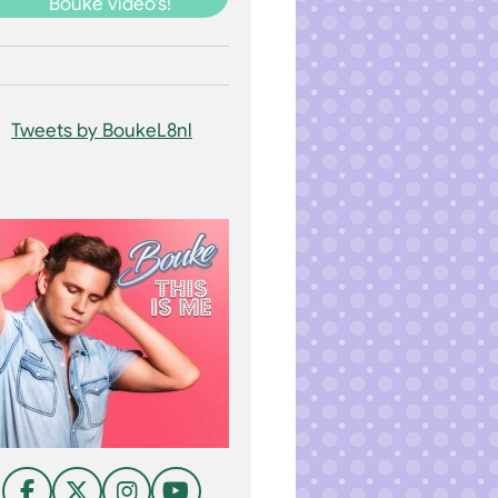
Bouke video's!
Tweets by BoukeL8nl