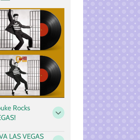
i
n
g
s
uke Rocks
EGAS!
IVA LAS VEGAS