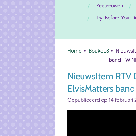
Zeeleeuwen
Try-Before-You-D
Home
»
BoukeL8
»
NieuwsIt
band - WIN
NieuwsItem RTV D
ElvisMatters ban
Gepubliceerd op 14 februari 