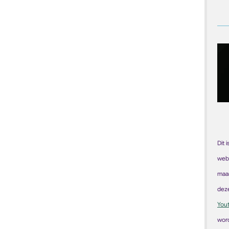
Dit 
web
maar
dez
You
word