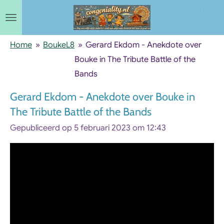
Ga
direct
naar
Home
»
BoukeL8
»
Gerard Ekdom - Anekdote over
de
Bouke in The Tribute Battle of the
hoofdinhoud
Bands
Gerard Ekdom - Anekdote over Bouke in
The Tribute Battle of the Bands
Gepubliceerd op 5 februari 2023 om 12:43