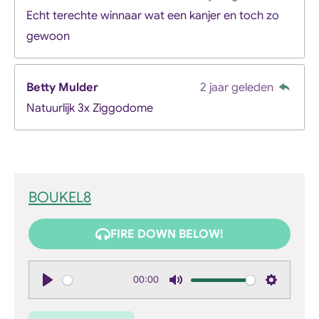
Echt terechte winnaar wat een kanjer en toch zo
gewoon
Betty Mulder
2 jaar geleden
Natuurlijk 3x Ziggodome
BOUKEL8
FIRE DOWN BELOW!
00:00
P
M
S
l
u
e