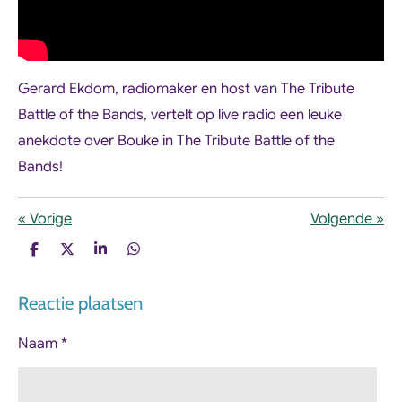
Gerard Ekdom, radiomaker en host van The Tribute
Battle of the Bands, vertelt op live radio een leuke
anekdote over Bouke in The Tribute Battle of the
Bands!
«
Vorige
Volgende
»
D
D
S
D
e
e
h
e
l
e
a
l
Reactie plaatsen
e
l
r
e
n
e
n
Naam *