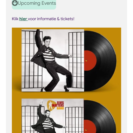
Upcoming Events
a
t
t
y
e
t
Klik
hier
voor informatie & tickets!
i
n
g
s