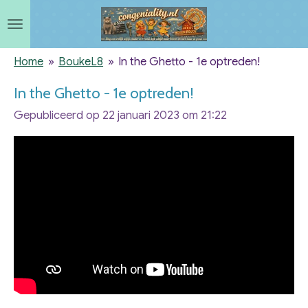
Ga
direct
naar
Home
»
BoukeL8
»
In the Ghetto - 1e optreden!
de
In the Ghetto - 1e optreden!
hoofdinhoud
Gepubliceerd op 22 januari 2023 om 21:22