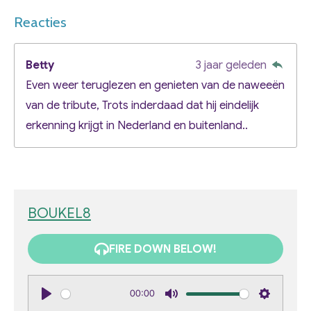
Reacties
Betty
3 jaar geleden
Even weer teruglezen en genieten van de naweeën
van de tribute, Trots inderdaad dat hij eindelijk
erkenning krijgt in Nederland en buitenland..
BOUKEL8
FIRE DOWN BELOW!
00:00
P
M
S