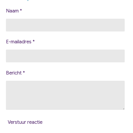
n
e
n
Naam *
E-mailadres *
Bericht *
Verstuur reactie