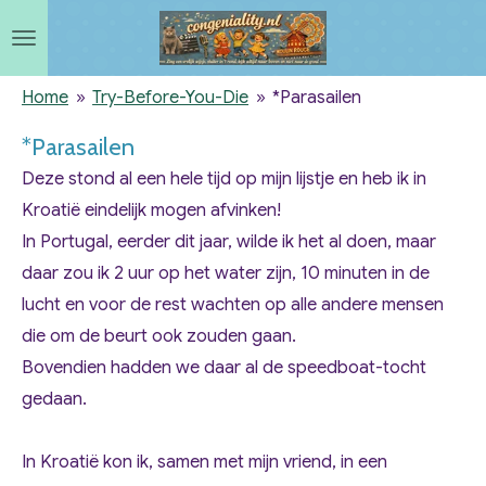
Ga
direct
naar
Home
»
Try-Before-You-Die
»
*Parasailen
de
*Parasailen
hoofdinhoud
Deze stond al een hele tijd op mijn lijstje en heb ik in
Kroatië eindelijk mogen afvinken!
In Portugal, eerder dit jaar, wilde ik het al doen, maar
daar zou ik 2 uur op het water zijn, 10 minuten in de
lucht en voor de rest wachten op alle andere mensen
die om de beurt ook zouden gaan.
Bovendien hadden we daar al de speedboat-tocht
gedaan.
In Kroatië kon ik, samen met mijn vriend, in een